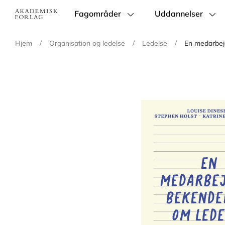
Fagområder
Uddannelser
Main
navigation
Hjem
/
Organisation og ledelse
/
Ledelse
/
En medarbej