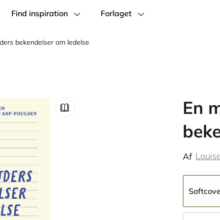
Find inspiration
Forlaget
ders bekendelser om ledelse
En m
beke
Louis
Af
Softcov