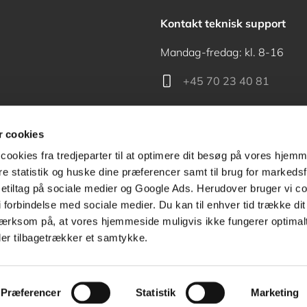
Kontakt teknisk support
Mandag-fredag: kl. 8-16
+45 70 23 40 81
support@akademisk.dk
 cookies
cookies fra tredjeparter til at optimere dit besøg på vores hjem
ere statistik og huske dine præferencer samt til brug for markedsf
tiltag på sociale medier og Google Ads. Herudover bruger vi coo
Kontakt receptionen
g i forbindelse med sociale medier. Du kan til enhver tid trække d
ærksom på, at vores hjemmeside muligvis ikke fungerer optimalt
+45 70 24 00 00
ler tilbagetrækker et samtykke.
Præferencer
Statistik
Marketing