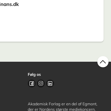
inans.dk
Følg os
Akademisk Forlag er en del af Egmont,
der er Nordens største mediekoncern.