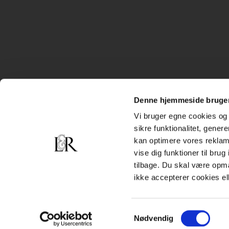
Denne hjemmeside bruger
Vi bruger egne cookies og 
sikre funktionalitet, gener
kan optimere vores reklame
vise dig funktioner til bru
tilbage. Du skal være opm
ikke accepterer cookies el
Samtykkevalg
Nødvendig
Subfooter
Handelsbetingelser
Cookiepolitik
Persondatapolitik