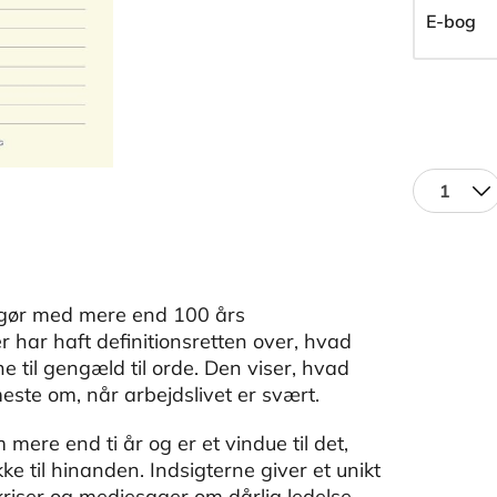
E-bog
1
pgør med mere end 100 års
 har haft definitionsretten over, hvad
til gengæld til orde. Den viser, hvad
te om, når arbejdslivet er svært.
re end ti år og er et vindue til det,
e til hinanden. Indsigterne giver et unikt
 kriser og mediesager om dårlig ledelse,