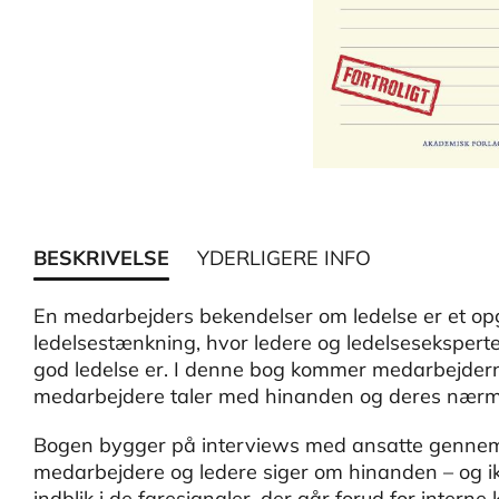
BESKRIVELSE
YDERLIGERE INFO
En medarbejders bekendelser om ledelse er et o
ledelsestænkning, hvor ledere og ledelseseksperter
god ledelse er. I denne bog kommer medarbejderne 
medarbejdere taler med hinanden og deres nærmes
Bogen bygger på interviews med ansatte gennem me
medarbejdere og ledere siger om hinanden – og ikk
indblik i de faresignaler, der går forud for interne