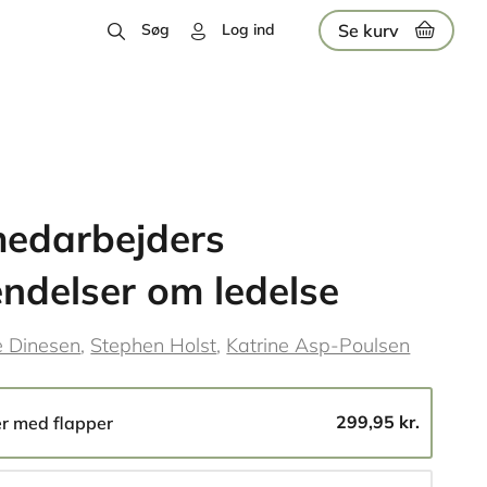
Se kurv
Søg
Log ind
edarbejders
ndelser om ledelse
e Dinesen
Stephen Holst
Katrine Asp-Poulsen
299,95 kr.
er med flapper