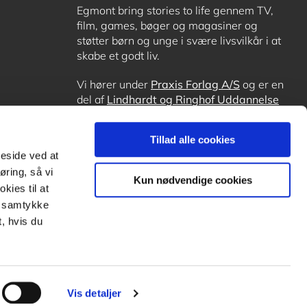
Egmont bring stories to life gennem TV,
film, games, bøger og magasiner og
støtter børn og unge i svære livsvilkår i at
skabe et godt liv.
Vi hører under
Praxis Forlag A/S
og er en
del af
Lindhardt og Ringhof Uddannelse
sammen med
Alinea
,
GoTutor
, hvor det er
muligt at få lektiehjælp (også i
Norge
),
Tillad alle cookies
Ordblindetræning
og
Forstå.dk
.
meside ved at
øring, så vi
Kun nødvendige cookies
kies til at
it samtykke
, hvis du
Vis detaljer
Subfooter