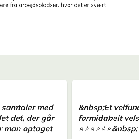
re fra arbejdspladser, hvor det er svært
e samtaler med
&nbsp;Et velfun
et det, der går
formidabelt vels
er man optaget
⭐️⭐️⭐️⭐️⭐️⭐️&nbsp;