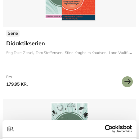
Serie
Didaktikserien
Stig Toke Gissel
Tom Steffensen
Stine Kragholm Knudsen
Lone Wulff
Krist
Fra
179,95 KR.