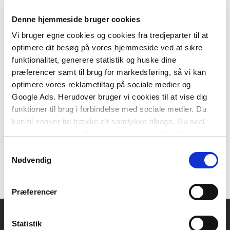
Denne hjemmeside bruger cookies
Vi bruger egne cookies og cookies fra tredjeparter til at
optimere dit besøg på vores hjemmeside ved at sikre
2 formater
funktionalitet, generere statistik og huske dine
Undersøg litteraturen!
præferencer samt til brug for markedsføring, så vi kan
Stig Toke Gissel
Tom Steffensen
optimere vores reklametiltag på sociale medier og
Google Ads. Herudover bruger vi cookies til at vise dig
funktioner til brug i forbindelse med sociale medier. Du
Fra
kan til enhver tid trække dit samtykke tilbage. Du skal
269,00 KR.
være opmærksom på, at vores hjemmeside muligvis ikke
fungerer optimalt, hvis du ikke accepterer cookies eller
Samtykkevalg
tilbagetrækker et samtykke.
Nødvendig
Præferencer
Statistik