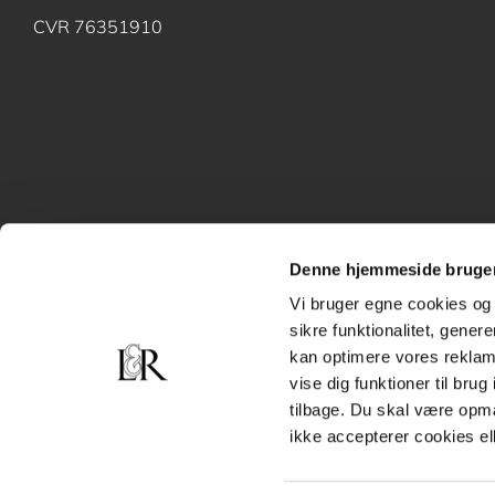
CVR 76351910
Denne hjemmeside bruger
Vi bruger egne cookies og 
sikre funktionalitet, gener
kan optimere vores reklame
vise dig funktioner til bru
tilbage. Du skal være opm
ikke accepterer cookies el