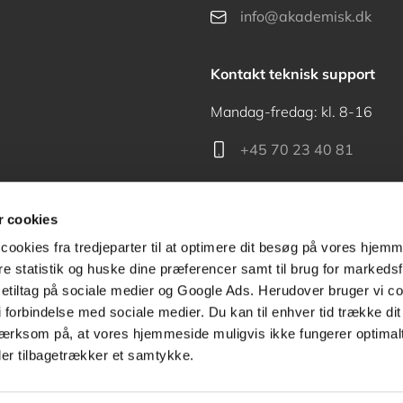
info@akademisk.dk
Kontakt teknisk support
Mandag-fredag: kl. 8-16
+45 70 23 40 81
support@akademisk.dk
 cookies
cookies fra tredjeparter til at optimere dit besøg på vores hjem
ere statistik og huske dine præferencer samt til brug for markedsf
tiltag på sociale medier og Google Ads. Herudover bruger vi coo
Kontakt receptionen
g i forbindelse med sociale medier. Du kan til enhver tid trække d
ærksom på, at vores hjemmeside muligvis ikke fungerer optimalt
+45 70 24 00 00
ler tilbagetrækker et samtykke.