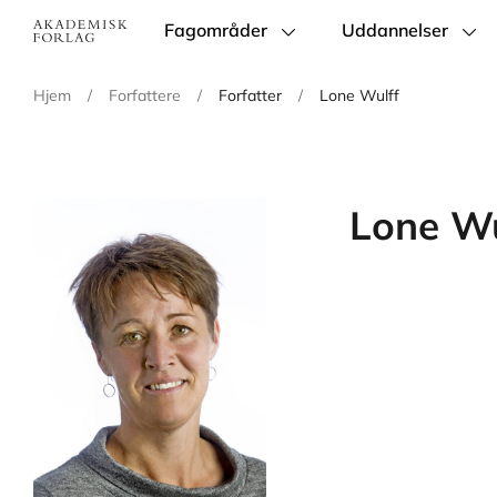
Fagområder
Uddannelser
Main
navigation
Hjem
/
Forfattere
/
Forfatter
/
Lone Wulff
Lone Wu