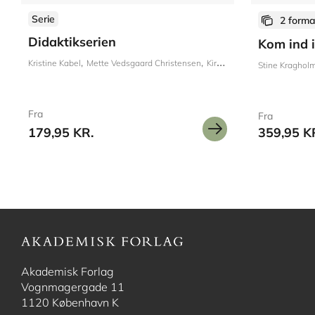
Serie
2 forma
Didaktikserien
Kom ind i
Kristine Kabel
Mette Vedsgaard Christensen
Kirsten Bjerre
Lene Storgaa
Stine Kraghol
Fra
Fra
179,95 KR.
359,95 K
Akademisk Forlag
Vognmagergade 11
1120 København K