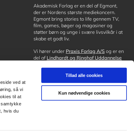
Akademisk Forlag er en del af Egmont,
der er Nordens største mediekoncern.
Egmont bring stories to life gennem TV,
film, games, bøger og magasiner og
støtter børn og unge i svære livsvilkår i at
skabe et godt liv.
Vi hører under
Praxis Forlag A/S
og er en
del af
Lindhardt og Ringhof Uddannelse
sammen med
Alinea
,
GoTutor
, hvor det er
muligt at få lektiehjælp (også i
Norge
),
Tillad alle cookies
Ordblindetræning
og
Forstå.dk
.
meside ved at
øring, så vi
Kun nødvendige cookies
kies til at
it samtykke
, hvis du