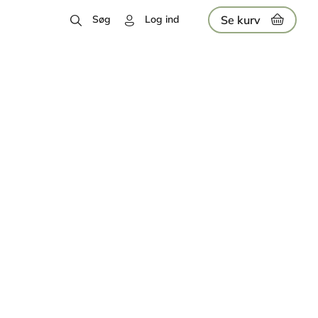
Se kurv
Søg
Log ind