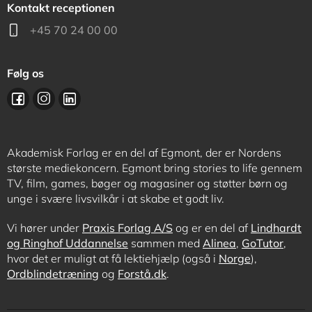
Kontakt receptionen
+45 70 24 00 00
Følg os
Akademisk Forlag er en del af Egmont, der er Nordens
største mediekoncern. Egmont bring stories to life gennem
TV, film, games, bøger og magasiner og støtter børn og
unge i svære livsvilkår i at skabe et godt liv.
Vi hører under
Praxis Forlag A/S
og er en del af
Lindhardt
og Ringhof Uddannelse
sammen med
Alinea
,
GoTutor
,
hvor det er muligt at få lektiehjælp (også i
Norge
),
Ordblindetræning
og
Forstå.dk
.