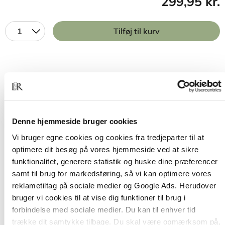
299,95 kr.
1
Tilføj til kurv
BESKRIVELSE
YDERLIGERE INFO
Samtale fremmer ikke altid forståelsen. Alt for
mange møder med alt for meget snak har store
Denne hjemmeside bruger cookies
konsekvenser – både økonomisk, mentalt og
Vi bruger egne cookies og cookies fra tredjeparter til at
menneskeligt.
optimere dit besøg på vores hjemmeside ved at sikre
funktionalitet, generere statistik og huske dine præferencer
I
Støjfri ledelse
deler Bastian Overgaard
samt til brug for markedsføring, så vi kan optimere vores
tankevækkende eksempler på danske ledere, der
reklametiltag på sociale medier og Google Ads. Herudover
har sparet tid, reduceret stress og skabt bedre
bruger vi cookies til at vise dig funktioner til brug i
samarbejde ved at sætte noget så uvant som
forbindelse med sociale medier. Du kan til enhver tid
stilhed på dagsordenen.
trække dit samtykke tilbage. Du skal være opmærksom på,