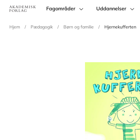
Fagområder
Uddannelser
Main
navigation
Hjem
/
Pædagogik
/
Børn og familie
/
Hjernekufferten