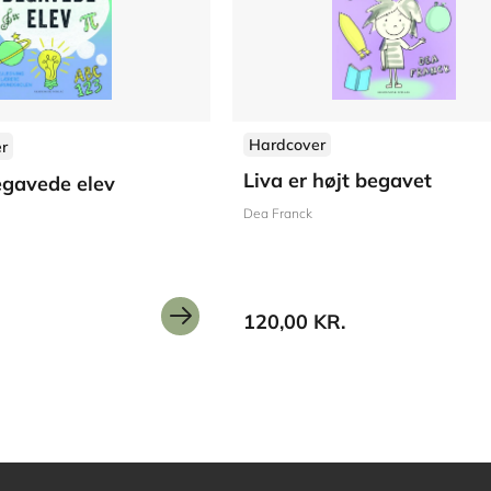
Hardcover
er
Liva er højt begavet
egavede elev
Dea Franck
120,00 KR.