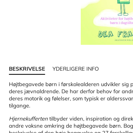
BESKRIVELSE
YDERLIGERE INFO
Højtbegavede børn i førskolealderen udvikler sig
deres jævnaldrende. De har derfor behov for andr
deres motorik og følelser, som typisk er alderssva
tilgange.
Hjernekufferten
tilbyder viden, inspiration og dir
andre voksne omkring de højtbegavede børn. Bog
beskrivelse af den høje begavelse og 27 forskellige 