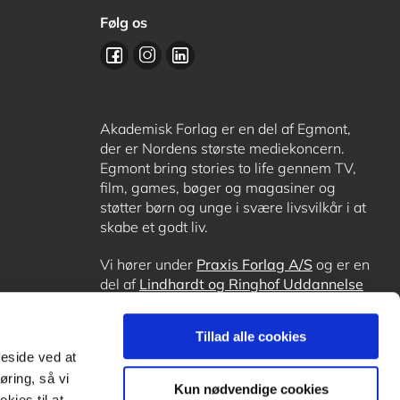
Følg os
Akademisk Forlag er en del af Egmont,
der er Nordens største mediekoncern.
Egmont bring stories to life gennem TV,
film, games, bøger og magasiner og
støtter børn og unge i svære livsvilkår i at
skabe et godt liv.
Vi hører under
Praxis Forlag A/S
og er en
del af
Lindhardt og Ringhof Uddannelse
sammen med
Alinea
,
GoTutor
, hvor det er
muligt at få lektiehjælp (også i
Norge
),
Tillad alle cookies
Ordblindetræning
og
Forstå.dk
.
meside ved at
øring, så vi
Kun nødvendige cookies
kies til at