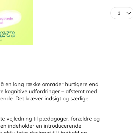
1
 på en lang række områder hurtigere end
e kognitive udfordringer – afstemt med
rende. Det kræver indsigt og særlige
ekte vejledning til pædagoger, forældre og
en indeholder en introducerende
aktiviteter designet til i indhold og