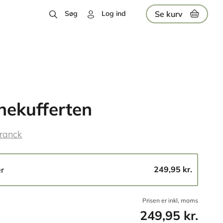
Se kurv
Søg
Log ind
nekufferten
ranck
249,95 kr.
er
Prisen er inkl, moms
249,95 kr.