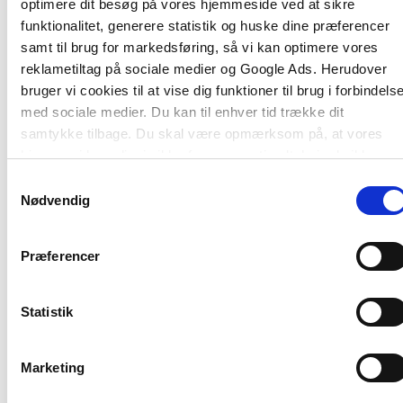
tager afsæt i barnets blik på de voksne.
optimere dit besøg på vores hjemmeside ved at sikre
funktionalitet, generere statistik og huske dine præferencer
Antologien adskiller sig fra andre fagbøger om
samt til brug for markedsføring, så vi kan optimere vores
emnet ved at basere sig på viden udviklet i samspil
reklametiltag på sociale medier og Google Ads. Herudover
mellem forskning og pædagogisk praksis. Ønsket
bruger vi cookies til at vise dig funktioner til brug i forbindels
er at inspirere pædagogisk personale til at
med sociale medier. Du kan til enhver tid trække dit
reflektere over, udvikle og kvalificere deres
samtykke tilbage. Du skal være opmærksom på, at vores
børnesensitive praksis med afsæt i det, de allerede
hjemmeside muligvis ikke fungerer optimalt, hvis du ikke
gør, og med indspark fra andre i feltet.
accepterer cookies eller tilbagetrækker et samtykke.
Samtykkevalg
Nødvendig
Hvad synes børnene?
er tematisk inddelt under
overskrifterne: etik, metode, overgange, evaluering
og intentioner – alle dimensioner af det
Præferencer
pædagogiske arbejde, hvor det kan være svært at
få børneperspektivet med.
Statistik
Marketing