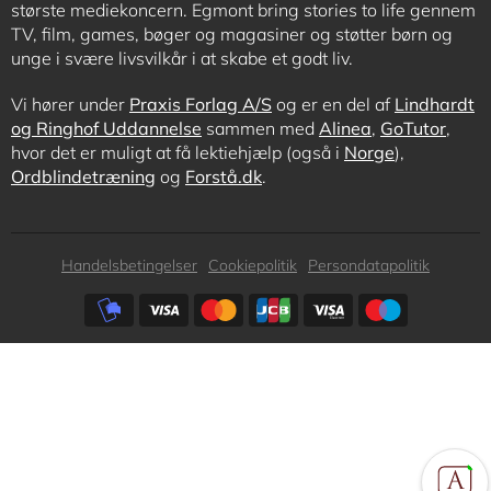
største mediekoncern. Egmont bring stories to life gennem
TV, film, games, bøger og magasiner og støtter børn og
unge i svære livsvilkår i at skabe et godt liv.
Vi hører under
Praxis Forlag A/S
og er en del af
Lindhardt
og Ringhof Uddannelse
sammen med
Alinea
,
GoTutor
,
hvor det er muligt at få lektiehjælp (også i
Norge
),
Ordblindetræning
og
Forstå.dk
.
Subfooter
Handelsbetingelser
Cookiepolitik
Persondatapolitik
menu
Subfooter
payment
options