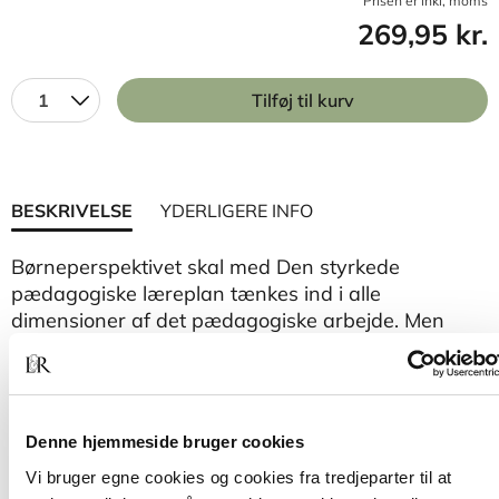
Prisen er inkl, moms
269,95 kr.
1
Tilføj til kurv
BESKRIVELSE
YDERLIGERE INFO
Børneperspektivet skal med Den styrkede
pædagogiske læreplan tænkes ind i alle
dimensioner af det pædagogiske arbejde. Men
hvordan indfanger og integrerer det pædagogiske
personale børneperspektivet i praksis?
I denne bog tager forfatterne børnebrillerne på og
Denne hjemmeside bruger cookies
reflekterer over, hvordan børn rent faktisk oplever
de pædagogiske intentioner og tiltag. Alle kapitler
Vi bruger egne cookies og cookies fra tredjeparter til at