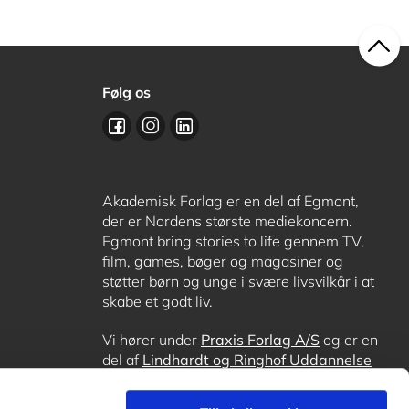
Følg os
Akademisk Forlag er en del af Egmont,
der er Nordens største mediekoncern.
Egmont bring stories to life gennem TV,
film, games, bøger og magasiner og
støtter børn og unge i svære livsvilkår i at
skabe et godt liv.
Vi hører under
Praxis Forlag A/S
og er en
del af
Lindhardt og Ringhof Uddannelse
sammen med
Alinea
,
GoTutor
, hvor det er
muligt at få lektiehjælp (også i
Norge
),