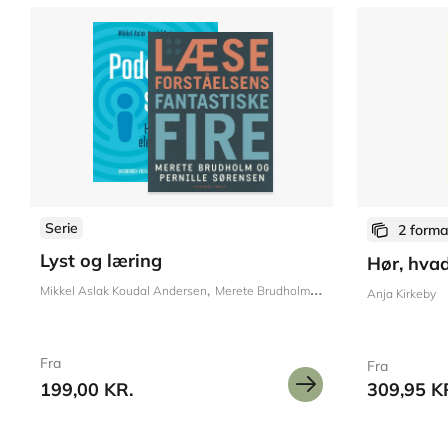
Serie
2 forma
Lyst og læring
Hør, hvad
Mikkel Aslak Koudal Andersen
Merete Brudholm
Pernille Sørensen
Lili
Anja Kirkeby
Fra
Fra
199,00 KR.
309,95 K