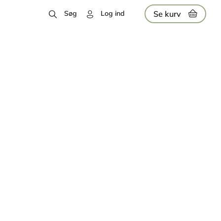
Se kurv
Søg
Log ind