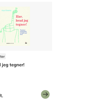
ter
 jeg tegner!
an Rohde
Anja Lea Olsen
Mette-Maria Rydén
Birgit Dilling Jandorf
Kirsten Friis 
R.