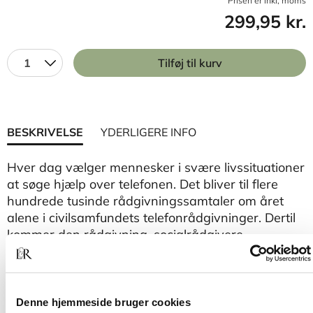
Prisen er inkl, moms
299,95 kr.
1
Tilføj til kurv
BESKRIVELSE
YDERLIGERE INFO
Hver dag vælger mennesker i svære livssituationer
at søge hjælp over telefonen. Det bliver til flere
hundrede tusinde rådgivningssamtaler om året
alene i civilsamfundets telefonrådgivninger. Dertil
kommer den rådgivning, socialrådgivere,
socialpædagoger, sygeplejersker,
sundhedsplejersker og en lang række andre
fagprofessionelle gennemfører telefonisk som en
del af deres arbejde. Alligevel er der skrevet
Denne hjemmeside bruger cookies