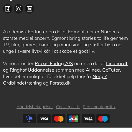
Akademisk Forlag er en del af Egmont, der er Nordens
største mediekoncern. Egmont bring stories to life gennem
TV, film, games, bøger og magasiner og støtter børn og
unge i svære livsvilkår i at skabe et godt liv.
Vi hører under
Praxis Forlag A/S
og er en del af
Lindhardt
og Ringhof Uddannelse
sammen med
Alinea
,
GoTutor
,
hvor det er muligt at få lektiehjælp (også i
Norge
),
Ordblindetræning
og
Forstå.dk
.
Subfooter
Handelsbetingelser
Cookiepolitik
Persondatapolitik
menu
Subfooter
payment
options