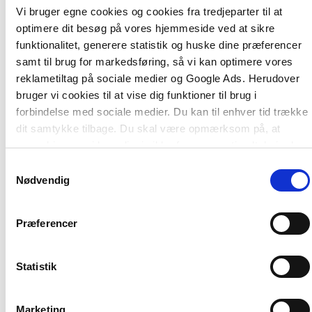
forsvindende lidt om denne særlige
Vi bruger egne cookies og cookies fra tredjeparter til at
rådgivningsform i forhold til fysisk rådgivning.
optimere dit besøg på vores hjemmeside ved at sikre
funktionalitet, generere statistik og huske dine præferencer
Telefonen som redskab har sine helt egne fordele
samt til brug for markedsføring, så vi kan optimere vores
og muligheder. Samtidig stiller den nogle specifikke
reklametiltag på sociale medier og Google Ads. Herudover
krav til rådgiverne. Denne bog giver
bruger vi cookies til at vise dig funktioner til brug i
telefonrådgivere og organisationer, der tilbyder
forbindelse med sociale medier. Du kan til enhver tid trække
telefonrådgivning, solid indsigt i de tematikker og
dit samtykke tilbage. Du skal være opmærksom på, at
metoder, man skal kende til for at kunne levere
vores hjemmeside muligvis ikke fungerer optimalt, hvis du
god rådgivning over telefonen.
ikke accepterer cookies eller tilbagetrækker et samtykke.
Samtykkevalg
Nødvendig
RådgivningsDanmark og Mødrehjælpen har
skrevet bogen ud fra et fælles ønske om at højne
kvaliteten og fagligheden i telefonrådgivning.
Præferencer
Grundbogen kan oplagt bruges på
professionshøjskoler og i efteruddannelse af
rådgivere samt på alle arbejdspladser, der tilbyder
Statistik
rådgivning, afklaring og støtte over telefonen.
Marketing