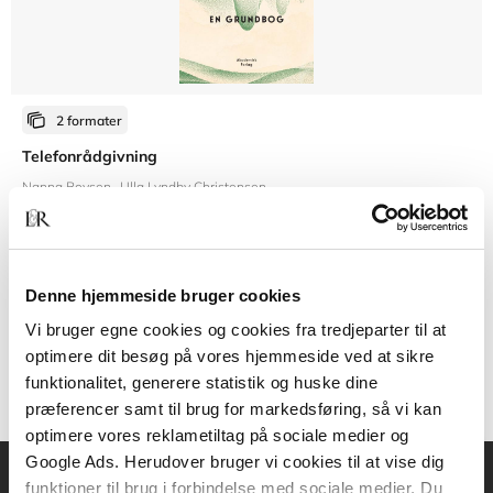
2 formater
Telefonrådgivning
Nanna Boysen
Ulla Lyndby Christensen
Fra
Denne hjemmeside bruger cookies
269,95 KR.
Vi bruger egne cookies og cookies fra tredjeparter til at
optimere dit besøg på vores hjemmeside ved at sikre
funktionalitet, generere statistik og huske dine
præferencer samt til brug for markedsføring, så vi kan
optimere vores reklametiltag på sociale medier og
Google Ads. Herudover bruger vi cookies til at vise dig
funktioner til brug i forbindelse med sociale medier. Du