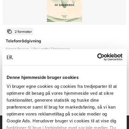
2 formater
Telefonrådgivning
Nanna Boysen
Ulla Lyndby Christensen
Fra
Denne hjemmeside bruger cookies
269,95 KR.
Vi bruger egne cookies og cookies fra tredjeparter til at
optimere dit besøg på vores hjemmeside ved at sikre
funktionalitet, generere statistik og huske dine
præferencer samt til brug for markedsføring, så vi kan
optimere vores reklametiltag på sociale medier og
Google Ads. Herudover bruger vi cookies til at vise dig
funktioner til brug i forbindelse med sociale medier. Du