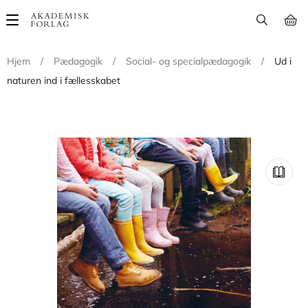
Main
navigation
Hjem
/
Pædagogik
/
Social- og specialpædagogik
/
Ud i
naturen ind i fællesskabet