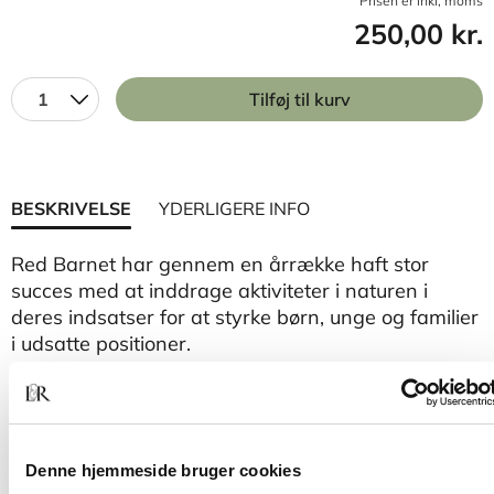
Prisen er inkl, moms
250,00 kr.
1
Tilføj til kurv
BESKRIVELSE
YDERLIGERE INFO
Red Barnet har gennem en årrække haft stor
succes med at inddrage aktiviteter i naturen i
deres indsatser for at styrke børn, unge og familier
i udsatte positioner.
Ud i naturen – ind i fællesskabet
giver dig et indblik
i natursociale indsatser. Du får også en guide til,
hvordan du som frivillig eller fagperson selv kan
arbejde med natursociale indsatser.
Denne hjemmeside bruger cookies