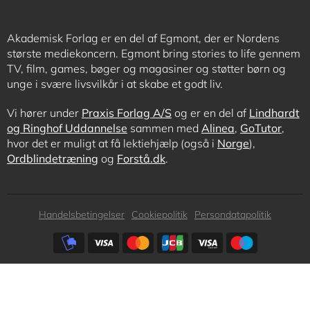
Akademisk Forlag er en del af Egmont, der er Nordens
største mediekoncern. Egmont bring stories to life gennem
TV, film, games, bøger og magasiner og støtter børn og
unge i svære livsvilkår i at skabe et godt liv.
Vi hører under
Praxis Forlag A/S
og er en del af
Lindhardt
og Ringhof Uddannelse
sammen med
Alinea
,
GoTutor
,
hvor det er muligt at få lektiehjælp (også i
Norge
),
Ordblindetræning
og
Forstå.dk
.
Subfooter
Handelsbetingelser
Cookiepolitik
Persondatapolitik
menu
Subfooter
payment
options