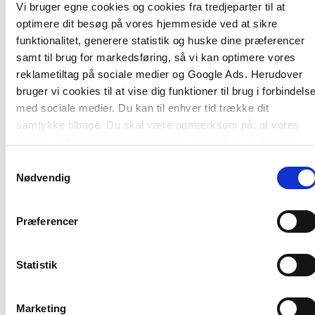
Vi bruger egne cookies og cookies fra tredjeparter til at
Antologiens første del indeholder korte og letlæste
optimere dit besøg på vores hjemmeside ved at sikre
beskrivelser af de teorier, metoder og begreber,
funktionalitet, generere statistik og huske dine præferencer
som natursociale indsatser bygger på.
samt til brug for markedsføring, så vi kan optimere vores
reklametiltag på sociale medier og Google Ads. Herudover
Anden del består af selve guiden med praktiske
bruger vi cookies til at vise dig funktioner til brug i forbindels
tips og tricks til at planlægge og gennemføre
med sociale medier. Du kan til enhver tid trække dit
aktiviteter og forslag til, hvad man kan foretage sig
samtykke tilbage. Du skal være opmærksom på, at vores
året rundt i det fri. Den indeholder også syv
hjemmeside muligvis ikke fungerer optimalt, hvis du ikke
eksempler, som viser, hvordan natursociale
accepterer cookies eller tilbagetrækker et samtykke.
Samtykkevalg
projekter med forskellige målgrupper – blandt
Nødvendig
andre børn med funktionsnedsættelse, børn med
tilknytningsforstyrrelser og familier, der er flygtet –
kan forløbe.
Præferencer
Ud i naturen – ind i fællesskabet
er skrevet til
frivillige og til fagfolk, der arbejder med børn, unge
Statistik
og familier i udsatte positioner.
Marketing