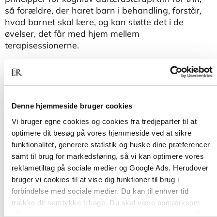
så forældre, der haret barn i behandling, forstår,
hvad barnet skal lære, og kan støtte det i de
øvelser, det får med hjem mellem
terapisessionerne.
Fri af angst
er en håndbog, hvor du kan slå op,
hvordan du bedst kan hjælpe, når dit barn
arbejder med en bestemt teknik.
Denne hjemmeside bruger cookies
Bogens forfattere er psykologer med solid teoretisk
og praktisk erfaring med behandling af børn i
Vi bruger egne cookies og cookies fra tredjeparter til at
Center for Angst ved Københavns Universitet.
optimere dit besøg på vores hjemmeside ved at sikre
funktionalitet, generere statistik og huske dine præferencer
samt til brug for markedsføring, så vi kan optimere vores
reklametiltag på sociale medier og Google Ads. Herudover
bruger vi cookies til at vise dig funktioner til brug i
forbindelse med sociale medier. Du kan til enhver tid
trække dit samtykke tilbage. Du skal være opmærksom
på, at vores hjemmeside muligvis ikke fungerer optimalt,