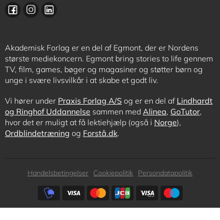
Akademisk Forlag er en del af Egmont, der er Nordens
største mediekoncern. Egmont bring stories to life gennem
TV, film, games, bøger og magasiner og støtter børn og
unge i svære livsvilkår i at skabe et godt liv.
Vi hører under
Praxis Forlag A/S
og er en del af
Lindhardt
og Ringhof Uddannelse
sammen med
Alinea
,
GoTutor
,
hvor det er muligt at få lektiehjælp (også i
Norge
),
Ordblindetræning
og
Forstå.dk
.
Subfooter
Handelsbetingelser
Cookiepolitik
Persondatapolitik
menu
Subfooter
payment
options