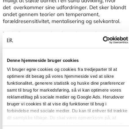
muligt at støtte barnet i en sund udvikling, hvor
det overkommer sine udfordringer. Det sker blandt
andet gennem teorier om temperament,
forældresensitivitet, mentalisering og selvkontrol.
Med afsæt i et populært begreb og en højaktuel
problemstilling giver forfatterne desuden en let
tilgængelig indføring i krav til pålidelig forskning og
metode. Bogen er derfor også oplagt som case på
Denne hjemmeside bruger cookies
pædagogiske og psykologiske uddannelser.
Vi bruger egne cookies og cookies fra tredjeparter til at
optimere dit besøg på vores hjemmeside ved at sikre
funktionalitet, generere statistik og huske dine præferencer
samt til brug for markedsføring, så vi kan optimere vores
reklametiltag på sociale medier og Google Ads. Herudover
bruger vi cookies til at vise dig funktioner til brug i
forbindelse med sociale medier. Du kan til enhver tid trække
dit samtykke tilbage. Du skal være opmærksom på, at
vores hjemmeside muligvis ikke fungerer optimalt, hvis du
Af samme forfatter