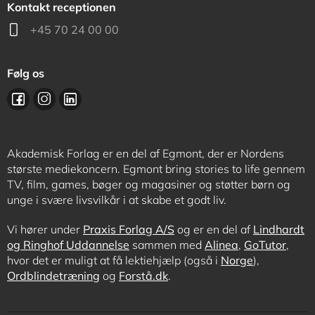
Kontakt receptionen
+45 70 24 00 00
Følg os
Akademisk Forlag er en del af Egmont, der er Nordens
største mediekoncern. Egmont bring stories to life gennem
TV, film, games, bøger og magasiner og støtter børn og
unge i svære livsvilkår i at skabe et godt liv.
Vi hører under
Praxis Forlag A/S
og er en del af
Lindhardt
og Ringhof Uddannelse
sammen med
Alinea
,
GoTutor
,
hvor det er muligt at få lektiehjælp (også i
Norge
),
Ordblindetræning
og
Forstå.dk
.