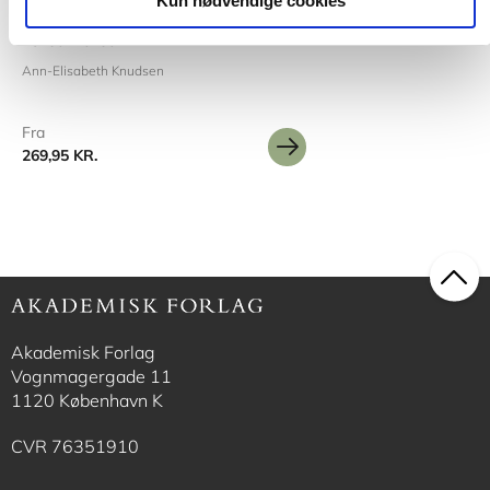
Kun nødvendige cookies
Små forskelle med store
konsekvenser
Ann-Elisabeth Knudsen
Fra
269,95 KR.
Akademisk Forlag
Vognmagergade 11
1120 København K
CVR 76351910