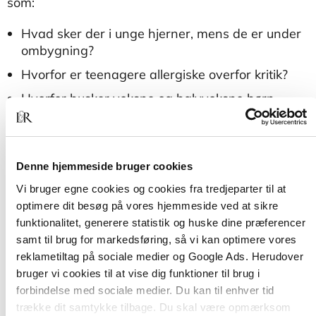
som:
Hvad sker der i unge hjerner, mens de er under
ombygning?
Hvorfor er teenagere allergiske overfor kritik?
Hvorfor husker voksne og halvvoksne børn
pludselig skrupforkerte detaljer fra deres
barndom?
Hvordan opstår kronisk
Denne hjemmeside bruger cookies
utilstrækkelighedsfølelse?
Vi bruger egne cookies og cookies fra tredjeparter til at
Hvilke former for læring og opdragelse giver
optimere dit besøg på vores hjemmeside ved at sikre
mening for store børn og unge?
funktionalitet, generere statistik og huske dine præferencer
Og sidst, men ikke mindst: Hvordan kan
samt til brug for markedsføring, så vi kan optimere vores
forældre og professionelle bedst
reklametiltag på sociale medier og Google Ads. Herudover
muligt hjælpe og forstå teenagere?
bruger vi cookies til at vise dig funktioner til brug i
forbindelse med sociale medier. Du kan til enhver tid
trække dit samtykke tilbage. Du skal være opmærksom