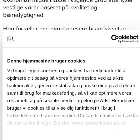
vestlige varer baseret på kvalitet og
bæredygtighed.
Han fortæller om, hvad kinesere historisk set er
rundet af, og forklarer, hvordan styret fungerer. Du
finder desuden svar på spørgsmål som "Hvad
tænker kinesere om os i Vesten?" og "Hvordan
agter Kina at bygge videre på det økonomiske
Denne hjemmeside bruger cookies
mirakel, som på få år har placeret landet i toppen
Vi bruger egne cookies og cookies fra tredjeparter til at
af den internationale magtelite?"
optimere dit besøg på vores hjemmeside ved at sikre
funktionalitet, generere statistik og huske dine præferencer
samt til brug for markedsføring, så vi kan optimere vores
reklametiltag på sociale medier og Google Ads. Herudover
bruger vi cookies til at vise dig funktioner til brug i
forbindelse med sociale medier. Du kan til enhver tid trække
dit samtykke tilbage. Du skal være opmærksom på, at
vores hjemmeside muligvis ikke fungerer optimalt, hvis du
ikke accepterer cookies eller tilbagetrækker et samtykke.