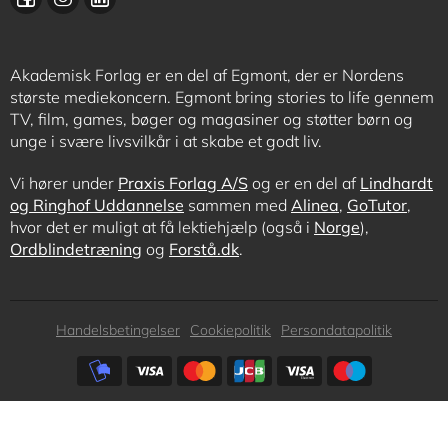
Akademisk Forlag er en del af Egmont, der er Nordens
største mediekoncern. Egmont bring stories to life gennem
TV, film, games, bøger og magasiner og støtter børn og
unge i svære livsvilkår i at skabe et godt liv.
Vi hører under
Praxis Forlag A/S
og er en del af
Lindhardt
og Ringhof Uddannelse
sammen med
Alinea
,
GoTutor
,
hvor det er muligt at få lektiehjælp (også i
Norge
),
Ordblindetræning
og
Forstå.dk
.
Subfooter
Handelsbetingelser
Cookiepolitik
Persondatapolitik
menu
Subfooter
payment
options