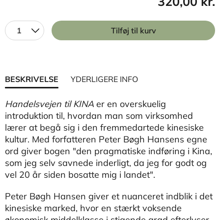
320,00 kr.
1
Tilføj til kurv
BESKRIVELSE
YDERLIGERE INFO
Handelsvejen til KINA
er en overskuelig
introduktion til, hvordan man som virksomhed
lærer at begå sig i den fremmedartede kinesiske
kultur. Med forfatteren Peter Bøgh Hansens egne
ord giver bogen "den pragmatiske indføring i Kina,
som jeg selv savnede inderligt, da jeg for godt og
vel 20 år siden bosatte mig i landet".
Peter Bøgh Hansen giver et nuanceret indblik i det
kinesiske marked, hvor en stærkt voksende
økonomisk middelklasse i stigende grad efterlyser