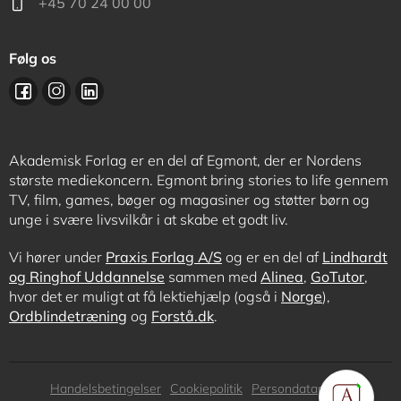
+45 70 24 00 00
Følg os
Akademisk Forlag er en del af Egmont, der er Nordens
største mediekoncern. Egmont bring stories to life gennem
TV, film, games, bøger og magasiner og støtter børn og
unge i svære livsvilkår i at skabe et godt liv.
Vi hører under
Praxis Forlag A/S
og er en del af
Lindhardt
og Ringhof Uddannelse
sammen med
Alinea
,
GoTutor
,
hvor det er muligt at få lektiehjælp (også i
Norge
),
Ordblindetræning
og
Forstå.dk
.
Subfooter
Handelsbetingelser
Cookiepolitik
Persondatapolitik