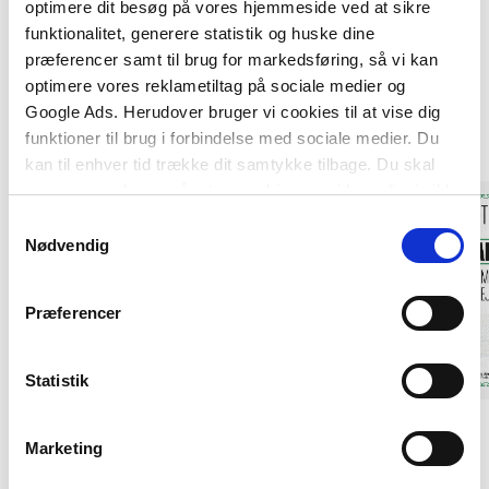
optimere dit besøg på vores hjemmeside ved at sikre
funktionalitet, generere statistik og huske dine
præferencer samt til brug for markedsføring, så vi kan
optimere vores reklametiltag på sociale medier og
Google Ads. Herudover bruger vi cookies til at vise dig
Andre har også købt
funktioner til brug i forbindelse med sociale medier. Du
kan til enhver tid trække dit samtykke tilbage. Du skal
være opmærksom på, at vores hjemmeside muligvis ikke
fungerer optimalt, hvis du ikke accepterer cookies eller
Samtykkevalg
tilbagetrækker et samtykke.
Nødvendig
Præferencer
Statistik
POD
POD
Marketing
Dansk Statsbygning
Kapitalfonde
Tim Knudsen
Robert Spliid