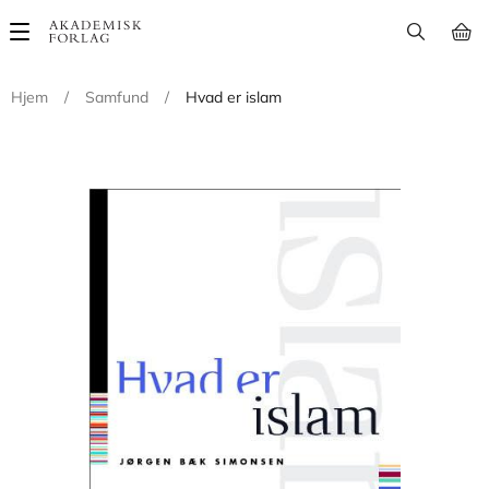
Main
navigation
Hjem
/
Samfund
/
Hvad er islam