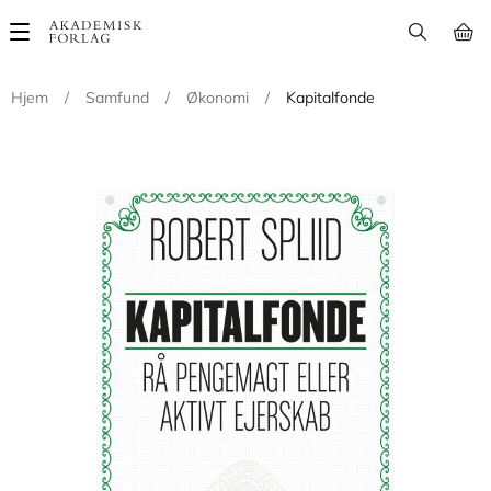
Main
navigation
Hjem
/
Samfund
/
Økonomi
/
Kapitalfonde