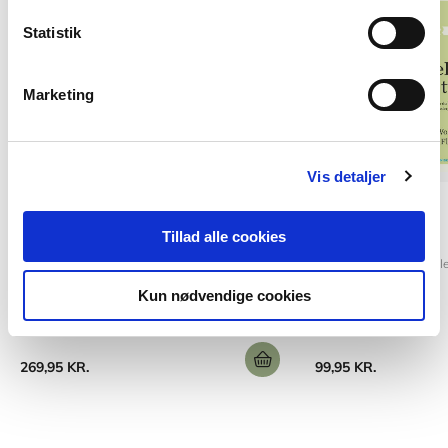
Statistik
Marketing
Vis detaljer
POD
Softcover
Hvad er islam
Ledelse på tværs
Tillad alle cookies
Jørgen Bæk Simonsen
Morten Ejlskov
Lene Fl
Kun nødvendige cookies
269,95 KR.
99,95 KR.