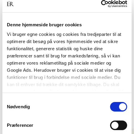
internationale fonde ind på scenen.
Robert Spliid har en analytisk og kritisk pen, men
er aldrig forudindtaget. Han diskuterer
Denne hjemmeside bruger cookies
kapitalfondenes magt og arbejdsmetoder og
Vi bruger egne cookies og cookies fra tredjeparter til at
beskriver samtidig de kæmpe muligheder, som står
optimere dit besøg på vores hjemmeside ved at sikre
åbne for de selskaber, der bliver opkøbt.
funktionalitet, generere statistik og huske dine
præferencer samt til brug for markedsføring, så vi kan
optimere vores reklametiltag på sociale medier og
Google Ads. Herudover bruger vi cookies til at vise dig
funktioner til brug i forbindelse med sociale medier. Du
kan til enhver tid trække dit samtykke tilbage. Du skal
være opmærksom på, at vores hjemmeside muligvis ikke
fungerer optimalt, hvis du ikke accepterer cookies eller
Samtykkevalg
tilbagetrækker et samtykke.
Nødvendig
Andre har også købt
Præferencer