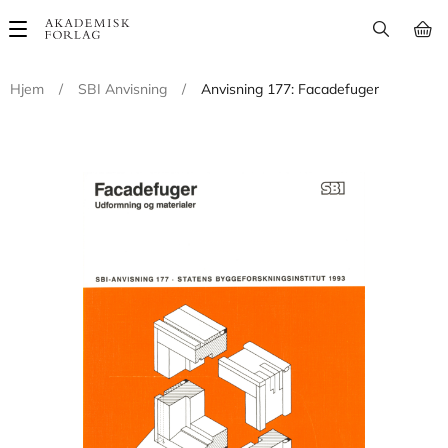
Main
navigation
Hjem
/
SBI Anvisning
/
Anvisning 177: Facadefuger