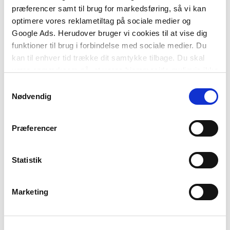
præferencer samt til brug for markedsføring, så vi kan
optimere vores reklametiltag på sociale medier og
Af samme forfatter
Google Ads. Herudover bruger vi cookies til at vise dig
funktioner til brug i forbindelse med sociale medier. Du
kan til enhver tid trække dit samtykke tilbage. Du skal
være opmærksom på, at vores hjemmeside muligvis ikke
fungerer optimalt, hvis du ikke accepterer cookies eller
Samtykkevalg
tilbagetrækker et samtykke.
Nødvendig
Præferencer
Statistik
Softcover med flapper
Anvisning 255: Afløbsinstallationer
Marketing
Erik Brandt
Hans Zachariassen