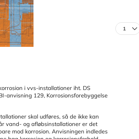
1
rosion i vvs-installationer iht. DS
BI-anvisning 129, Korrosionsforebyggelse
allationer skal udføres, så de ikke kan
 vand- og afløbsinstallationer er det
oldbare mod korrosion. Anvisningen indledes
 bag korrosion og korrosionsforhold.