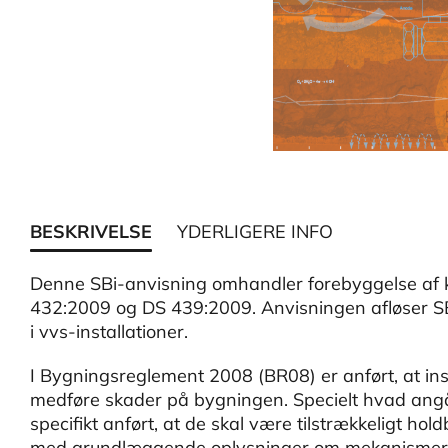
BESKRIVELSE
YDERLIGERE INFO
Denne SBi-anvisning omhandler forebyggelse af kor
432:2009 og DS 439:2009. Anvisningen afløser S
i vvs-installationer.
I Bygningsreglement 2008 (BR08) er anført, at inst
medføre skader på bygningen. Specielt hvad angår
specifikt anført, at de skal være tilstrækkeligt h
med grundlæggende oplysninger om mekanismerne