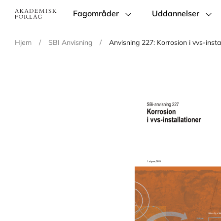
Fagområder
Uddannelser
Main
navigation
Hjem
/
SBI Anvisning
/
Anvisning 227: Korrosion i vvs-insta