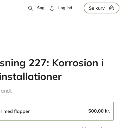
Se kurv
Søg
Log ind
sning 227: Korrosion i
installationer
Brandt
500,00 kr.
er med flapper