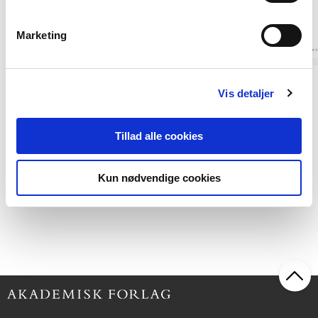
Marketing
Softcover
POD
Vis detaljer
Almen musikdidaktik
Hvad er psykologi
Frede V. Nielsen
Arne Poulsen
Tillad alle cookies
Kun nødvendige cookies
499,95 KR.
249,95 KR.