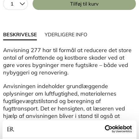
1
Tilføj til kurv
BESKRIVELSE
YDERLIGERE INFO
​Anvisning 277 har til formål at reducere det store
antal af omfattende og kostbare skader ved at
gøre vores bygninger mere fugtsikre – både ved
nybyggeri og renovering.
Anvisningen indeholder grundlæggende
oplysninger om luftfugtighed, materialernes
fugtligevægtstilstand og beregning af
fugttransport. Det er hensigten, at læseren ved
hjælp af anvisningen bliver i stand til også at
bedømme fugtforholdene i bygningsdele og
konstruktioner, også andre end de viste, samt til at
foreslå udbedring af konstaterede fugtskader.