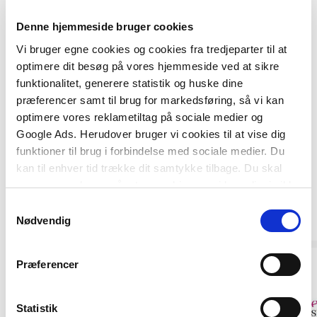
Denne hjemmeside bruger cookies
Anvisningen henvender sig både til projekterende,
rådgivere og udførende.
Vi bruger egne cookies og cookies fra tredjeparter til at
optimere dit besøg på vores hjemmeside ved at sikre
funktionalitet, generere statistik og huske dine
præferencer samt til brug for markedsføring, så vi kan
optimere vores reklametiltag på sociale medier og
Google Ads. Herudover bruger vi cookies til at vise dig
funktioner til brug i forbindelse med sociale medier. Du
kan til enhver tid trække dit samtykke tilbage. Du skal
være opmærksom på, at vores hjemmeside muligvis ikke
fungerer optimalt, hvis du ikke accepterer cookies eller
Samtykkevalg
Andre har også købt
tilbagetrækker et samtykke.
Nødvendig
Præferencer
Statistik