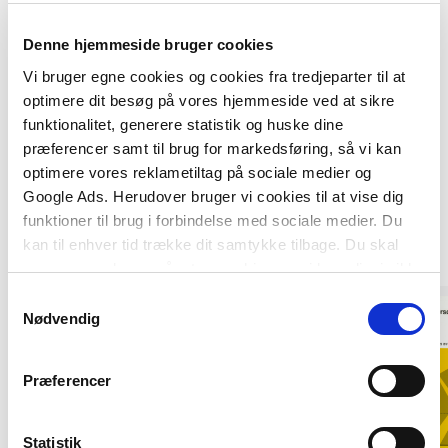
Denne hjemmeside bruger cookies
Vi bruger egne cookies og cookies fra tredjeparter til at
optimere dit besøg på vores hjemmeside ved at sikre
funktionalitet, generere statistik og huske dine
præferencer samt til brug for markedsføring, så vi kan
optimere vores reklametiltag på sociale medier og
Af samme forfatter
Google Ads. Herudover bruger vi cookies til at vise dig
funktioner til brug i forbindelse med sociale medier. Du
kan til enhver tid trække dit samtykke tilbage. Du skal
være opmærksom på, at vores hjemmeside muligvis ikke
fungerer optimalt, hvis du ikke accepterer cookies eller
Samtykkevalg
tilbagetrækker et samtykke.
Nødvendig
Præferencer
Statistik