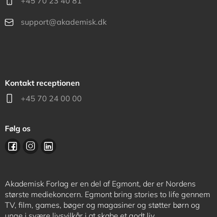
+45 70 23 40 81
support@akademisk.dk
Kontakt receptionen
+45 70 24 00 00
Følg os
Akademisk Forlag er en del af Egmont, der er Nordens
største mediekoncern. Egmont bring stories to life gennem
TV, film, games, bøger og magasiner og støtter børn og
unge i svære livsvilkår i at skabe et godt liv.