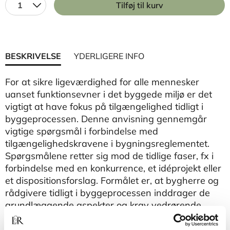
1
Tilføj til kurv
BESKRIVELSE
YDERLIGERE INFO
​For at sikre ligeværdighed for alle mennesker
uanset funktionsevner i det byggede miljø er det
vigtigt at have fokus på tilgængelighed tidligt i
byggeprocessen. Denne anvisning gennemgår
vigtige spørgsmål i forbindelse med
tilgængelighedskravene i bygningsreglementet.
Spørgsmålene retter sig mod de tidlige faser, fx i
forbindelse med en konkurrence, et idéprojekt eller
et dispositionsforslag. Formålet er, at bygherre og
rådgivere tidligt i byggeprocessen inddrager de
grundlæggende aspekter og krav vedrørende
tilgængelighed for personer med
funktionsnedsættelser. Anvisningen omhandler