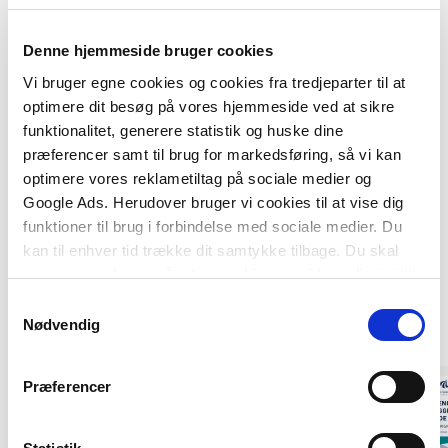
generel tilgængelighed til og i bygninger, som ikke
er boliger.
Denne hjemmeside bruger cookies
Vi bruger egne cookies og cookies fra tredjeparter til at
optimere dit besøg på vores hjemmeside ved at sikre
funktionalitet, generere statistik og huske dine
præferencer samt til brug for markedsføring, så vi kan
optimere vores reklametiltag på sociale medier og
Google Ads. Herudover bruger vi cookies til at vise dig
funktioner til brug i forbindelse med sociale medier. Du
kan til enhver tid trække dit samtykke tilbage. Du skal
være opmærksom på, at vores hjemmeside muligvis ikke
Af samme forfatter
fungerer optimalt, hvis du ikke accepterer cookies eller
Samtykkevalg
tilbagetrækker et samtykke.
Nødvendig
Præferencer