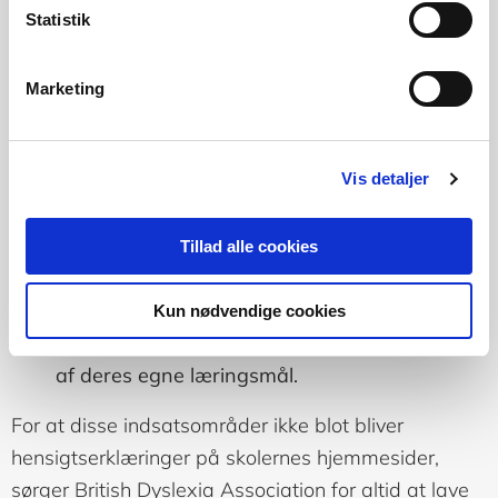
Statistik
elever ikke kan præstere på et højt
fagligt niveau
Marketing
at eleverne roses for deres indsats på
alle områder (faglige såvel som
personlige)
Vis detaljer
at lærerne hjælper eleverne med at
Tillad alle cookies
finde de læringsstrategier, der hjælper
dem bedst
Kun nødvendige cookies
at eleverne inddrages i formuleringen
af deres egne læringsmål.
For at disse indsatsområder ikke blot bliver
hensigtserklæringer på skolernes hjemmesider,
sørger British Dyslexia Association for altid at lave