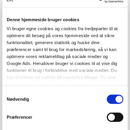
både ordblindhed og andre former for
særlige behov
Denne hjemmeside bruger cookies
at både lærere og elever ved, hvad
Vi bruger egne cookies og cookies fra tredjeparter til at
det betyder at være ordblind
optimere dit besøg på vores hjemmeside ved at sikre
funktionalitet, generere statistik og huske dine
at skolens ansatte fremmer en ’jeg
præferencer samt til brug for markedsføring, så vi kan
kan’-kultur (på engelsk ’can do’
optimere vores reklametiltag på sociale medier og
Google Ads. Herudover bruger vi cookies til at vise dig
culture)
funktioner til brug i forbindelse med sociale medier. Du
På elevplanet skal skolen arbejde på at styrke de
kan til enhver tid trække dit samtykke tilbage. Du skal
være opmærksom på, at vores hjemmeside muligvis ikke
ordblinde elevers selvtillid. Det betyder:
fungerer optimalt, hvis du ikke accepterer cookies eller
Samtykkevalg
tilbagetrækker et samtykke.
Nødvendig
at skolens ansatte møder de
ordblinde elever med høje
Præferencer
forventninger og ikke har en
forhåndsantagelse om, at ordblinde