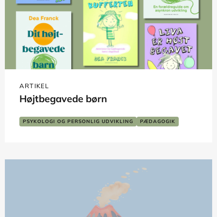
ARTIKEL
Højtbegavede børn
PSYKOLOGI OG PERSONLIG UDVIKLING
PÆDAGOGIK
SKOLE OG LÆRING