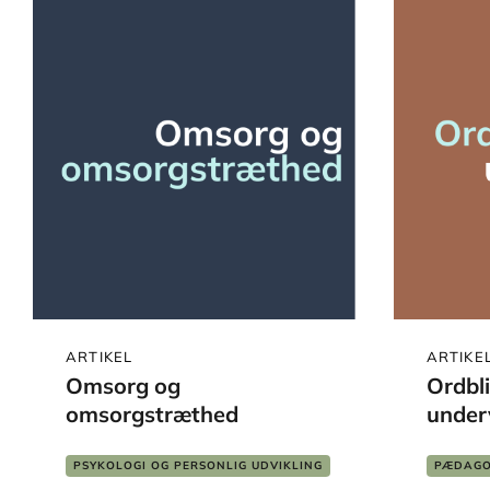
ARTIKEL
ARTIKE
Omsorg og
Ordbl
omsorgstræthed
under
PSYKOLOGI OG PERSONLIG UDVIKLING
PÆDAGO
PÆDAGOGIK
SKOLE OG LÆRING
TVÆRFA