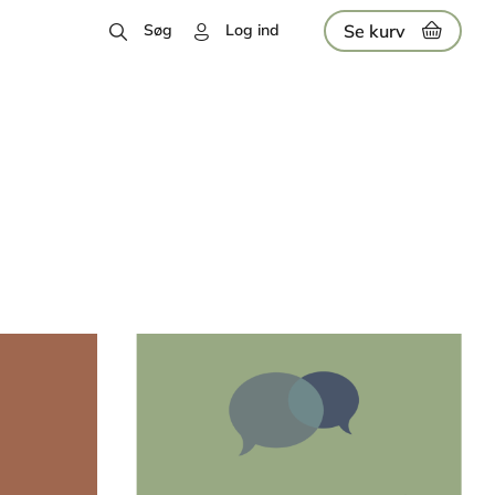
Se kurv
Søg
Log ind