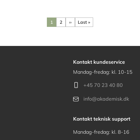
1
2
››
Last »
Nuværende
Side
Næste
Sidste side
side
side
Kontakt kundeservice
Mandag-fredag: kl. 10-15
+45 70 23 40 80
info@akademisk.dk
Kontakt teknisk support
Mandag-fredag: kl. 8-16