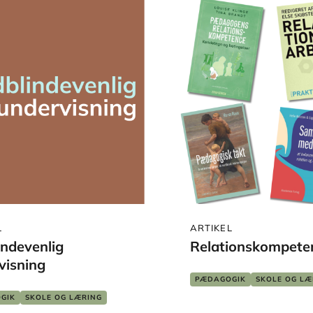
L
ARTIKEL
indevenlig
Relationskompete
visning
PÆDAGOGIK
SKOLE OG LÆ
GIK
SKOLE OG LÆRING
GLIGT