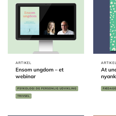
ARTIKEL
ARTIKE
Ensom ungdom – et
At un
webinar
nyan
PSYKOLOGI OG PERSONLIG UDVIKLING
PÆDAGO
PÆDAGOGIK
SKOLE OG LÆRING
TRIVSEL
TVÆRFAGLIGT