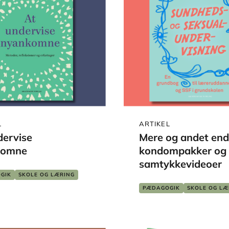
L
ARTIKEL
dervise
Mere og andet end
komne
kondompakker og
samtykkevideoer
GIK
SKOLE OG LÆRING
PÆDAGOGIK
SKOLE OG LÆ