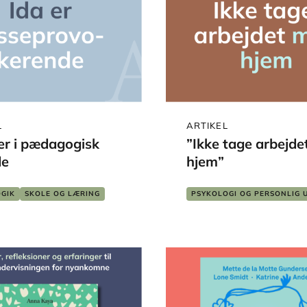
L
ARTIKEL
er i pædagogisk
”Ikke tage arbejd
de
hjem”
GIK
SKOLE OG LÆRING
PSYKOLOGI OG PERSONLIG 
 ARBEJDE
PÆDAGOGIK
SOCIALT ARB
TVÆRFAGLIGT