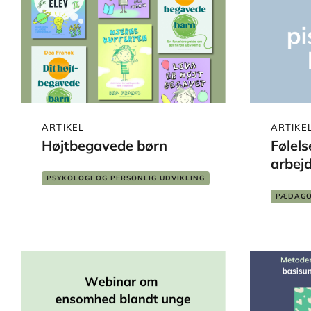
ARTIKEL
ARTIKE
Højtbegavede børn
Følels
arbej
PSYKOLOGI OG PERSONLIG UDVIKLING
PÆDAGOGIK
SKOLE OG LÆRING
PÆDAGO
SOCIALT