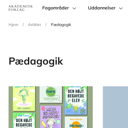
Fagområder
Uddannelser
Main
navigation
Hjem
/
Artikler
/
Pædagogik
Pædagogik