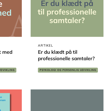
ARTIKEL
et med
Er du klædt på til
professionelle samtaler?
UDVIKLING
PSYKOLOGI OG PERSONLIG UDVIKLING
EJDE
PÆDAGOGIK
SKOLE OG LÆRING
SOCIALT ARBEJDE