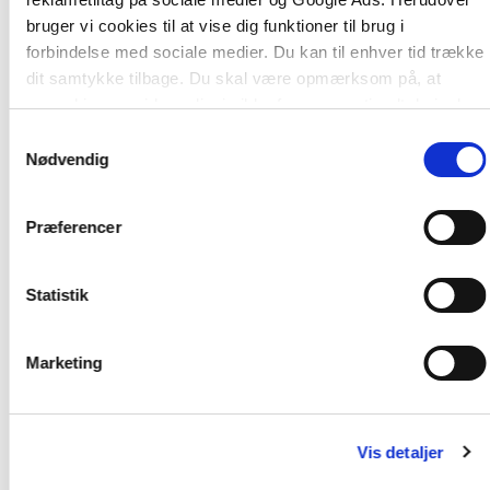
bruger vi cookies til at vise dig funktioner til brug i
forbindelse med sociale medier. Du kan til enhver tid trække
dit samtykke tilbage. Du skal være opmærksom på, at
vores hjemmeside muligvis ikke fungerer optimalt, hvis du
ikke accepterer cookies eller tilbagetrækker et samtykke.
Samtykkevalg
Nødvendig
Af samme forfatter
Præferencer
Statistik
Marketing
Vis detaljer