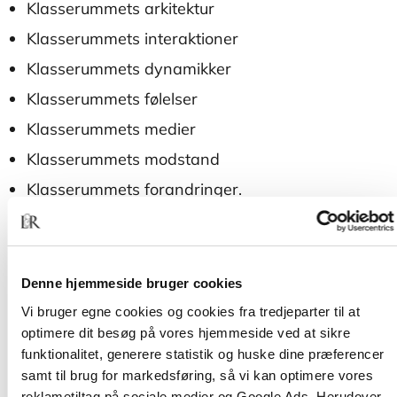
Klasserummets arkitektur
Klasserummets interaktioner
Klasserummets dynamikker
Klasserummets følelser
Klasserummets medier
Klasserummets modstand
Klasserummets forandringer.
10 døre til klasserummet
giver den
lærerstuderende en række nye tilgange til at koble
den teoretiske del af læreruddannelsen med egne
Denne hjemmeside bruger cookies
observationer og personlige erfaringer i
praktikforløbet. Antologien er dermed en værdifuld
Vi bruger egne cookies og cookies fra tredjeparter til at
ledsager, der kan følge den lærerstuderende før og
optimere dit besøg på vores hjemmeside ved at sikre
under praktikforløbene og helt frem til afslutning af
funktionalitet, generere statistik og huske dine præferencer
bacheloropgaven.
samt til brug for markedsføring, så vi kan optimere vores
reklametiltag på sociale medier og Google Ads. Herudover