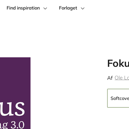
Find inspiration
Forlaget
Foku
Ole L
Af
Softcov