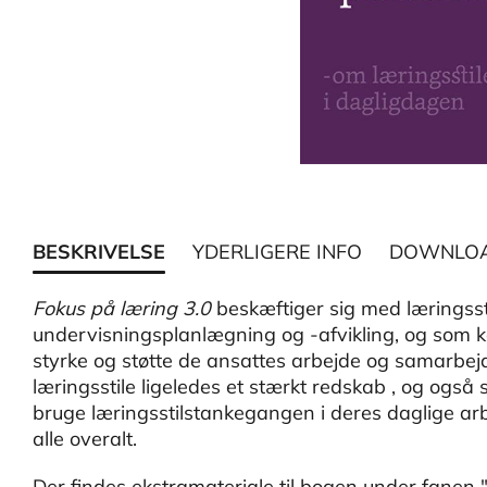
BESKRIVELSE
YDERLIGERE INFO
DOWNLO
Fokus på læring 3.0
beskæftiger sig med læringssti
undervisningsplanlægning og -afvikling, og som k
styrke og støtte de ansattes arbejde og samarbe
læringsstile ligeledes et stærkt redskab , og også
bruge læringsstilstankegangen i deres daglige arb
alle overalt.
Der findes ekstramateriale til bogen under fanen