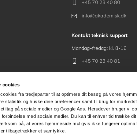
+45 70 23 40 80
info@akademisk.dk
Kontakt teknisk support
Mandag-fredag: kl. 8-16
+45 70 23 40 81
support@akademisk.dk
 cookies
cookies fra tredjeparter til at optimere dit besøg på vores hjem
ere statistik og huske dine præferencer samt til brug for markedsf
tiltag på sociale medier og Google Ads. Herudover bruger vi coo
Kontakt receptionen
g i forbindelse med sociale medier. Du kan til enhver tid trække d
ærksom på, at vores hjemmeside muligvis ikke fungerer optimalt
+45 70 24 00 00
ler tilbagetrækker et samtykke.