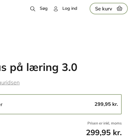
Se kurv
Søg
Log ind
s på læring 3.0
auridsen
299,95 kr.
er
Prisen er inkl, moms
299,95 kr.