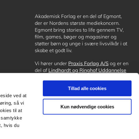
Akademisk Forlag er en del af Egmont,
der er Nordens største mediekoncern.
Egmont bring stories to life gennem TV,
film, games, bøger og magasiner og
støtter børn og unge i svære livsvilkår i at
skabe et godt liv.
Vi hører under
Praxis Forlag A/S
og er en
del af
Lindhardt og Ringhof Uddannelse
sammen med
Alinea
,
GoTutor
, hvor det er
muligt at få lektiehjælp (også i
Norge
),
Tillad alle cookies
Ordblindetræning
og
Forstå.dk
.
meside ved at
øring, så vi
Kun nødvendige cookies
kies til at
it samtykke
, hvis du