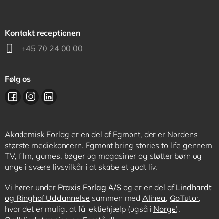
Kontakt receptionen
+45 70 24 00 00
Følg os
Akademisk Forlag er en del af Egmont, der er Nordens
største mediekoncern. Egmont bring stories to life gennem
TV, film, games, bøger og magasiner og støtter børn og
unge i svære livsvilkår i at skabe et godt liv.
Vi hører under
Praxis Forlag A/S
og er en del af
Lindhardt
og Ringhof Uddannelse
sammen med
Alinea
,
GoTutor
,
hvor det er muligt at få lektiehjælp (også i
Norge
),