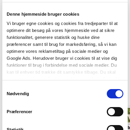
lovgrundlaget for entreprenørers tidsfrister dvs. AB
92 §24, samt i en juridisk og økonomisk synsvinkel
Denne hjemmeside bruger cookies
og talrige eksempler fra voldgiftsager og praktiske
Vi bruger egne cookies og cookies fra tredjeparter til at
problemløsninger på byggepladser.
optimere dit besøg på vores hjemmeside ved at sikre
funktionalitet, generere statistik og huske dine
præferencer samt til brug for markedsføring, så vi kan
optimere vores reklametiltag på sociale medier og
Google Ads. Herudover bruger vi cookies til at vise dig
funktioner til brug i forbindelse med sociale medier. Du
kan til enhver tid trække dit samtykke tilbage. Du skal
være opmærksom på, at vores hjemmeside muligvis ikke
fungerer optimalt, hvis du ikke accepterer cookies eller
Samtykkevalg
Andre har også købt
tilbagetrækker et samtykke.
Nødvendig
Præferencer
Statistik