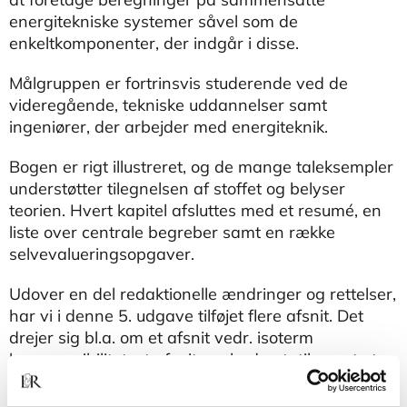
energitekniske systemer såvel som de
enkeltkomponenter, der indgår i disse.
Målgruppen er fortrinsvis studerende ved de
videregående, tekniske uddannelser samt
ingeniører, der arbejder med energiteknik.
Bogen er rigt illustreret, og de mange taleksempler
understøtter tilegnelsen af stoffet og belyser
teorien. Hvert kapitel afsluttes med et resumé, en
liste over centrale begreber samt en række
selvevalueringsopgaver.
Udover en del redaktionelle ændringer og rettelser,
har vi i denne 5. udgave tilføjet flere afsnit. Det
drejer sig bl.a. om et afsnit vedr. isoterm
kompressibilitet, et afsnit om hydrostatik samt et
afsnit omhandlende energiomsætning i vindmøller,
hvordan vindens energi omsættes til elektrisk