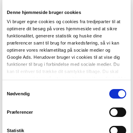
energi.
Denne hjemmeside bruger cookies
Vi bruger egne cookies og cookies fra tredjeparter til at
optimere dit besøg på vores hjemmeside ved at sikre
funktionalitet, generere statistik og huske dine
præferencer samt til brug for markedsføring, så vi kan
optimere vores reklametiltag på sociale medier og
Google Ads. Herudover bruger vi cookies til at vise dig
funktioner til brug i forbindelse med sociale medier. Du
kan til enhver tid trække dit samtykke tilbage. Du skal
Af samme forfatter
være opmærksom på, at vores hjemmeside muligvis ikke
fungerer optimalt, hvis du ikke accepterer cookies eller
Samtykkevalg
tilbagetrækker et samtykke.
Nødvendig
Præferencer
Statistik