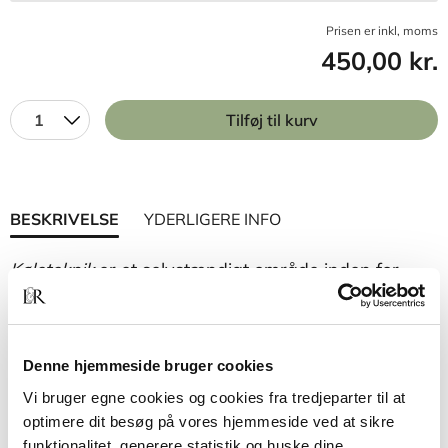
Prisen er inkl, moms
450,00 kr.
1
Tilføj til kurv
BESKRIVELSE
YDERLIGERE INFO
Køleteknik
er et selvstændigt område inden for
maskinteknikken med en lang tradition. Køleanlæg
transporterer varme fra et lavt til et højt
temperaturniveau og bliver anvendt til mange
proces- og komfortformål.
Denne hjemmeside bruger cookies
Vi bruger egne cookies og cookies fra tredjeparter til at
Køleteknik
giver en grundig indføring i
optimere dit besøg på vores hjemmeside ved at sikre
køleteknikkens teoretiske grundlag, som hviler på
funktionalitet, generere statistik og huske dine