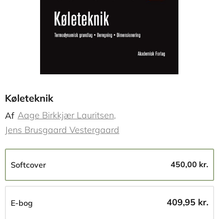
Køleteknik
Aage Birkkjær Lauritsen
Af
Jens Brusgaard Vestergaard
450,00 kr.
Softcover
409,95 kr.
E-bog