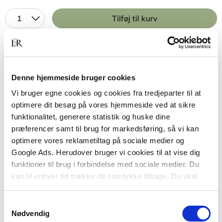
1
Tilføj til kurv
BESKRIVELSE
YDERLIGERE INFO
DOWNLOADS
Denne hjemmeside bruger cookies
Bogen giver den studerende forudsætninger for og
Vi bruger egne cookies og cookies fra tredjeparter til at
kompetencer til selvstændigt at reflektere over,
optimere dit besøg på vores hjemmeside ved at sikre
kritisk vurdere og anvende filosofiske og
funktionalitet, generere statistik og huske dine
videnskabsteoretiske begreber, teorier og modeller
præferencer samt til brug for markedsføring, så vi kan
i uddannelse, fag og profession.
optimere vores reklametiltag på sociale medier og
Google Ads. Herudover bruger vi cookies til at vise dig
Almen videnskabsteori for
funktioner til brug i forbindelse med sociale medier. Du
professionsuddannelserne:
kan til enhver tid trække dit samtykke tilbage. Du skal
være opmærksom på, at vores hjemmeside muligvis ikke
Iagttagelse, viden, teori, refleksion
fungerer optimalt, hvis du ikke accepterer cookies eller
Samtykkevalg
En solid grundbog
tilbagetrækker et samtykke.
Nødvendig