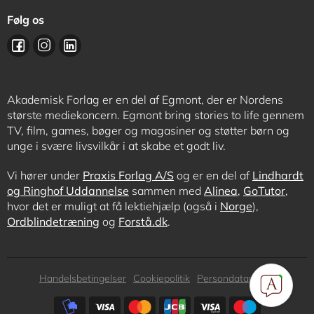
Følg os
Akademisk Forlag er en del af Egmont, der er Nordens
største mediekoncern. Egmont bring stories to life gennem
TV, film, games, bøger og magasiner og støtter børn og
unge i svære livsvilkår i at skabe et godt liv.
Vi hører under
Praxis Forlag A/S
og er en del af
Lindhardt
og Ringhof Uddannelse
sammen med
Alinea
,
GoTutor
,
hvor det er muligt at få lektiehjælp (også i
Norge
),
Ordblindetræning
og
Forstå.dk
.
Subfooter
Handelsbetingelser
Cookiepolitik
Persondatapolitik
menu
Subfooter