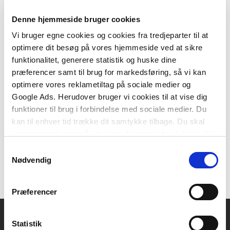
Denne hjemmeside bruger cookies
Vi bruger egne cookies og cookies fra tredjeparter til at
optimere dit besøg på vores hjemmeside ved at sikre
2 formater
funktionalitet, generere statistik og huske dine
Få greb om elevernes lytning
præferencer samt til brug for markedsføring, så vi kan
Lene Illum
Charlotte Øhrstrøm
optimere vores reklametiltag på sociale medier og
Google Ads. Herudover bruger vi cookies til at vise dig
funktioner til brug i forbindelse med sociale medier. Du
Fra
kan til enhver tid trække dit samtykke tilbage. Du skal
269,95 KR.
være opmærksom på, at vores hjemmeside muligvis ikke
fungerer optimalt, hvis du ikke accepterer cookies eller
Samtykkevalg
tilbagetrækker et samtykke.
Nødvendig
Præferencer
Statistik