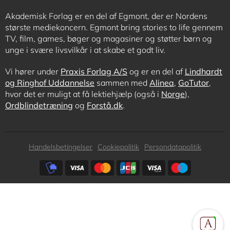
Akademisk Forlag er en del af Egmont, der er Nordens
største mediekoncern. Egmont bring stories to life gennem
TV, film, games, bøger og magasiner og støtter børn og
unge i svære livsvilkår i at skabe et godt liv.
Vi hører under
Praxis Forlag A/S
og er en del af
Lindhardt
og Ringhof Uddannelse
sammen med
Alinea
,
GoTutor
,
hvor det er muligt at få lektiehjælp (også i
Norge
),
Ordblindetræning
og
Forstå.dk
.
Subfooter
Handelsbetingelser
Cookiepolitik
Persondatapolitik
menu
Subfooter
payment
options