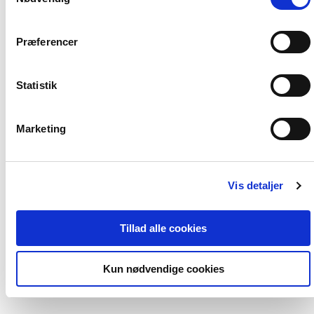
Præferencer
Statistik
Marketing
Softcover
2 formater
Vis detaljer
Helhedssyn og forklaring
Socialt arbejde
Morten Ejrnæs
Jens Guldager
Jens Guldager
Mariann
Tillad alle cookies
Fra
Kun nødvendige cookies
349,95 KR.
405,00 KR.