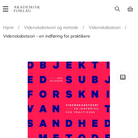
Main
navigation
Hjem
/
Videnskabsteori og metode
/
Videnskabsteori
/
Videnskabsteori - en indføring for praktikere