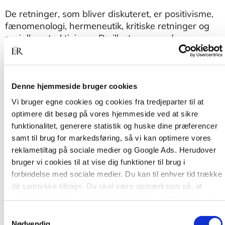
De retninger, som bliver diskuteret, er positivisme,
fænomenologi, hermeneutik, kritiske retninger og
socialkonstruktivisme. De illustreres med
spændende og tankevækkende eksempler hentet
fra blandt andet socialforskning, klassisk og
moderne fysik, litteratur og antropologi.
Denne hjemmeside bruger cookies
Vi bruger egne cookies og cookies fra tredjeparter til at
optimere dit besøg på vores hjemmeside ved at sikre
funktionalitet, generere statistik og huske dine præferencer
samt til brug for markedsføring, så vi kan optimere vores
reklametiltag på sociale medier og Google Ads. Herudover
bruger vi cookies til at vise dig funktioner til brug i
forbindelse med sociale medier. Du kan til enhver tid trække
dit samtykke tilbage. Du skal være opmærksom på, at
Af samme forfatter
vores hjemmeside muligvis ikke fungerer optimalt, hvis du
ikke accepterer cookies eller tilbagetrækker et samtykke.
Samtykkevalg
Nødvendig