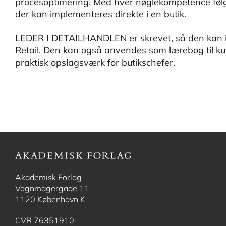
procesoptimering. Med hver nøglekompetence følge
der kan implementeres direkte i en butik.
LEDER I DETAILHANDLEN er skrevet, så den kan 
Retail. Den kan også anvendes som lærebog til kurs
praktisk opslagsværk for butikschefer.
Akademisk Forlag
Vognmagergade 11
1120 København K
CVR 76351910