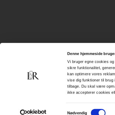
Denne hjemmeside bruger
Vi bruger egne cookies og 
sikre funktionalitet, gener
kan optimere vores reklame
vise dig funktioner til bru
tilbage. Du skal være opm
ikke accepterer cookies el
Samtykkevalg
Nødvendig
Subfooter
Handelsbetingelser
Cookiepolitik
Persondatapolitik