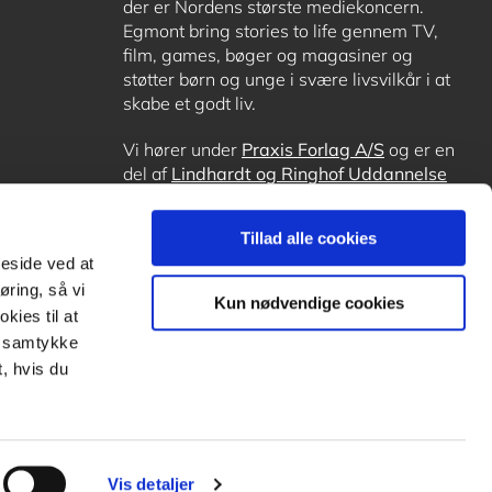
der er Nordens største mediekoncern.
Egmont bring stories to life gennem TV,
film, games, bøger og magasiner og
støtter børn og unge i svære livsvilkår i at
skabe et godt liv.
Vi hører under
Praxis Forlag A/S
og er en
del af
Lindhardt og Ringhof Uddannelse
sammen med
Alinea
,
GoTutor
, hvor det er
muligt at få lektiehjælp (også i
Norge
),
Tillad alle cookies
Ordblindetræning
og
Forstå.dk
.
meside ved at
øring, så vi
Kun nødvendige cookies
kies til at
it samtykke
, hvis du
Vis detaljer
Subfooter