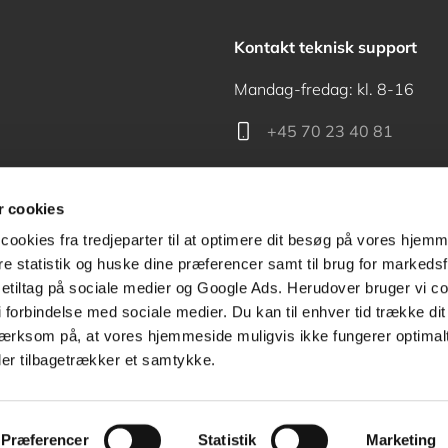
Kontakt teknisk support
Mandag-fredag: kl. 8-16
+45 70 23 40 81
support@akademisk.dk
 cookies
cookies fra tredjeparter til at optimere dit besøg på vores hjem
ere statistik og huske dine præferencer samt til brug for markedsf
tiltag på sociale medier og Google Ads. Herudover bruger vi coo
Kontakt receptionen
g i forbindelse med sociale medier. Du kan til enhver tid trække d
ærksom på, at vores hjemmeside muligvis ikke fungerer optimalt
+45 70 24 00 00
ler tilbagetrækker et samtykke.
Præferencer
Statistik
Marketing