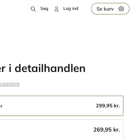
Se kurv
Søg
Log ind
r i detailhandlen
kaaning
299,95 kr.
er
269,95 kr.