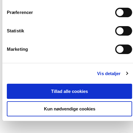
Præferencer
Statistik
Marketing
Softcover
Softcover
Mindfulness arbejdsbog
Strategisk aktionsl
Vis detaljer
Mark Wiiliams
John Teasdale
Zindel Segal
Maria Nyborg Matthiese
Tillad alle cookies
399,00 KR.
269,00 KR.
Kun nødvendige cookies