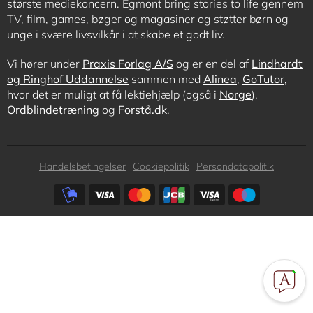
største mediekoncern. Egmont bring stories to life gennem
TV, film, games, bøger og magasiner og støtter børn og
unge i svære livsvilkår i at skabe et godt liv.
Vi hører under
Praxis Forlag A/S
og er en del af
Lindhardt
og Ringhof Uddannelse
sammen med
Alinea
,
GoTutor
,
hvor det er muligt at få lektiehjælp (også i
Norge
),
Ordblindetræning
og
Forstå.dk
.
Subfooter
Handelsbetingelser
Cookiepolitik
Persondatapolitik
menu
Subfooter
payment
options