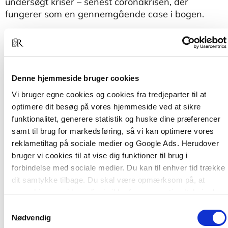
undersøgt kriser – senest coronakrisen, der
fungerer som en gennemgående case i bogen.
Store kriser
henvender sig til ledere, mellemledere
og medarbejdere samt til studerende, der skal
introduceres til strategi, forretningsudvikling og
krisehåndtering.
Denne hjemmeside bruger cookies
Vi bruger egne cookies og cookies fra tredjeparter til at
optimere dit besøg på vores hjemmeside ved at sikre
funktionalitet, generere statistik og huske dine præferencer
samt til brug for markedsføring, så vi kan optimere vores
reklametiltag på sociale medier og Google Ads. Herudover
bruger vi cookies til at vise dig funktioner til brug i
forbindelse med sociale medier. Du kan til enhver tid trække
dit samtykke tilbage. Du skal være opmærksom på, at
Andre har også købt
vores hjemmeside muligvis ikke fungerer optimalt, hvis du
ikke accepterer cookies eller tilbagetrækker et samtykke.
Samtykkevalg
Nødvendig