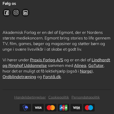
Følg os
Akademisk Forlag er en del af Egmont, der er Nordens
største mediekoncern. Egmont bring stories to life gennem
TV, film, games, bøger og magasiner og støtter børn og
unge i svære livsvilkår i at skabe et godt liv.
Vi hører under
Praxis Forlag A/S
og er en del af
Lindhardt
og Ringhof Uddannelse
sammen med
Alinea
,
GoTutor
,
hvor det er muligt at få lektiehjælp (også i
Norge
),
Ordblindetræning
og
Forstå.dk
.
Subfooter
Handelsbetingelser
Cookiepolitik
Persondatapolitik
menu
Subfooter
payment