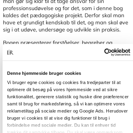
man gør sig klar til at tage ansvar for sin
professionsudøvelse og for det, som i denne bog
kaldes det pædagogiske projekt. Derfor skal man
have et grundigt kendskab til det, og man skal øve
sig i at udøve, undersøge og udvikle sin praksis.
Bogen præsenterer forståelser, begreber og
indsigter, der kan bidrage til, at studerende og
professionelle udvikler deres pædagogiske
professionsidentitet og bliver rustet til at tage
ansvar for det pædagogiske projekt.
Denne hjemmeside bruger cookies
Vi bruger egne cookies og cookies fra tredjeparter til at
Til bogen hører et kopiark, der kan downloades i
optimere dit besøg på vores hjemmeside ved at sikre
PDF-format under fanen "Downloads" på siden
funktionalitet, generere statistik og huske dine præferencer
her.
samt til brug for markedsføring, så vi kan optimere vores
reklametiltag på sociale medier og Google Ads. Herudover
bruger vi cookies til at vise dig funktioner til brug i
forbindelse med sociale medier. Du kan til enhver tid
trække dit samtykke tilbage. Du skal være opmærksom