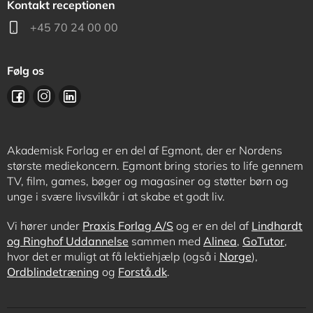
Kontakt receptionen
+45 70 24 00 00
Følg os
Akademisk Forlag er en del af Egmont, der er Nordens
største mediekoncern. Egmont bring stories to life gennem
TV, film, games, bøger og magasiner og støtter børn og
unge i svære livsvilkår i at skabe et godt liv.
Vi hører under
Praxis Forlag A/S
og er en del af
Lindhardt
og Ringhof Uddannelse
sammen med
Alinea
,
GoTutor
,
hvor det er muligt at få lektiehjælp (også i
Norge
),
Ordblindetræning
og
Forstå.dk
.