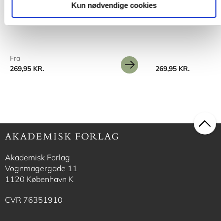
Unges livsvilkår
Det pædagogfaglige miljø
Kun nødvendige cookies
Üzeyir Tireli
Ole Christ
Jan Jaap Rothuizen
Line Togsverd
Fra
269,95 KR.
269,95 KR.
Akademisk Forlag
Vognmagergade 11
1120 København K
CVR 76351910