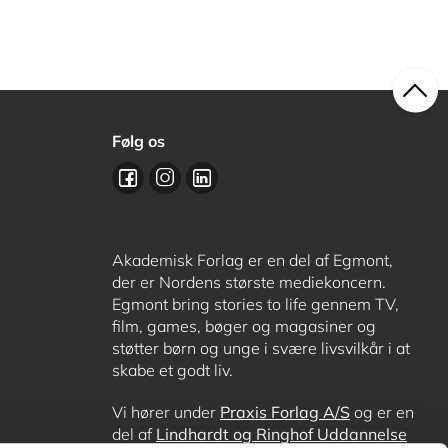
Følg os
Akademisk Forlag er en del af Egmont,
der er Nordens største mediekoncern.
Egmont bring stories to life gennem TV,
film, games, bøger og magasiner og
støtter børn og unge i svære livsvilkår i at
skabe et godt liv.
Vi hører under
Praxis Forlag A/S
og er en
del af
Lindhardt og Ringhof Uddannelse