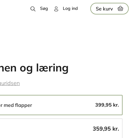
Se kurv
Søg
Log ind
nen og læring
auridsen
399,95 kr.
er med flapper
359,95 kr.