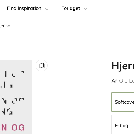
Find inspiration
Forlaget
læring
Hjer
Ole L
Af
Softcov
E-bog