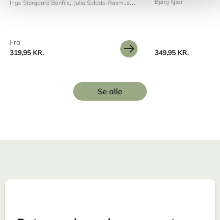
Bjørg Kjær
Inge Storgaard Bonfils
Julia Salado-Rasmussen
Fra
319,95 KR.
349,95 KR.
Se alle