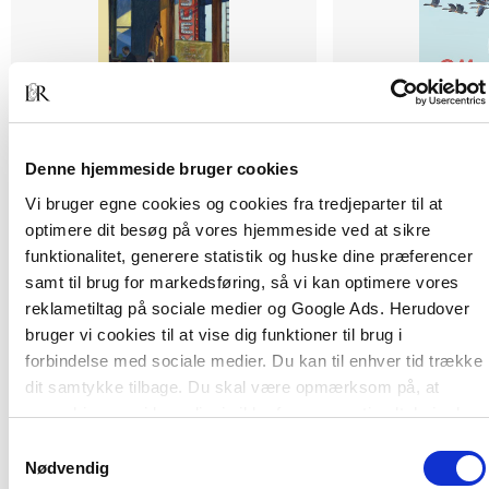
Denne hjemmeside bruger cookies
2 formater
2 formater
Vi bruger egne cookies og cookies fra tredjeparter til at
Reflekterende praktikvejledning
Om dannelse i skol
optimere dit besøg på vores hjemmeside ved at sikre
læreruddannelse
Ole Løw
funktionalitet, generere statistik og huske dine præferencer
Ole Løw
Elsebeth Jens
samt til brug for markedsføring, så vi kan optimere vores
reklametiltag på sociale medier og Google Ads. Herudover
Fra
Fra
bruger vi cookies til at vise dig funktioner til brug i
220,00 KR.
269,95 KR.
forbindelse med sociale medier. Du kan til enhver tid trække
dit samtykke tilbage. Du skal være opmærksom på, at
vores hjemmeside muligvis ikke fungerer optimalt, hvis du
ikke accepterer cookies eller tilbagetrækker et samtykke.
Samtykkevalg
Nødvendig