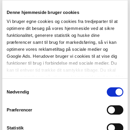
Denne hjemmeside bruger cookies
Vi bruger egne cookies og cookies fra tredjeparter til at
Softcover
optimere dit besøg på vores hjemmeside ved at sikre
Fællesskab i skolen
funktionalitet, generere statistik og huske dine
Elsebeth Jensen
Svend Brinkmann
præferencer samt til brug for markedsføring, så vi kan
optimere vores reklametiltag på sociale medier og
Google Ads. Herudover bruger vi cookies til at vise dig
funktioner til brug i forbindelse med sociale medier. Du
kan til enhver tid trække dit samtykke tilbage. Du skal
299,00 KR.
være opmærksom på, at vores hjemmeside muligvis ikke
fungerer optimalt, hvis du ikke accepterer cookies eller
Samtykkevalg
tilbagetrækker et samtykke.
Nødvendig
Præferencer
Statistik