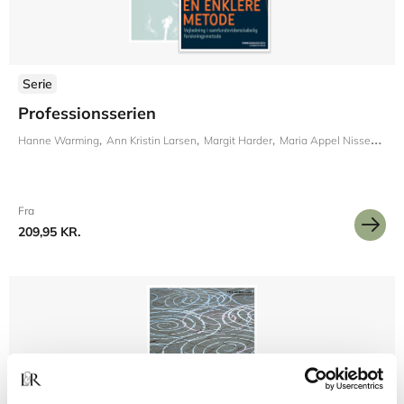
Serie
Professionsserien
Hanne Warming
Ann Kristin Larsen
Margit Harder
Maria Appel Nissen
Emil
Fra
209,95 KR.