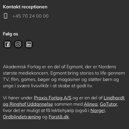
Kontakt receptionen
+45 70 24 00 00
Følg os
Akademisk Forlag er en del af Egmont, der er Nordens
største mediekoncern. Egmont bring stories to life gennem
TV, film, games, bøger og magasiner og støtter børn og
unge i svære livsvilkår i at skabe et godt liv.
Vi hører under
Praxis Forlag A/S
og er en del af
Lindhardt
og Ringhof Uddannelse
sammen med
Alinea
,
GoTutor
,
hvor det er muligt at få lektiehjælp (også i
Norge
),
Ordblindetræning
og
Forstå.dk
.