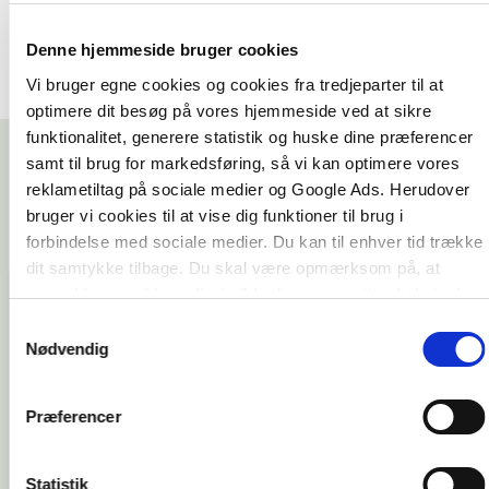
Denne hjemmeside bruger cookies
Vi bruger egne cookies og cookies fra tredjeparter til at
optimere dit besøg på vores hjemmeside ved at sikre
funktionalitet, generere statistik og huske dine præferencer
samt til brug for markedsføring, så vi kan optimere vores
reklametiltag på sociale medier og Google Ads. Herudover
bruger vi cookies til at vise dig funktioner til brug i
forbindelse med sociale medier. Du kan til enhver tid trække
dit samtykke tilbage. Du skal være opmærksom på, at
vores hjemmeside muligvis ikke fungerer optimalt, hvis du
ikke accepterer cookies eller tilbagetrækker et samtykke.
Samtykkevalg
Nødvendig
* * * * *
Kristeligt Dagblad
Præferencer
Statistik