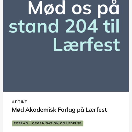
ARTIKEL
Mød Akademisk Forlag på Lærfest
FORLAG
ORGANISATION OG LEDELSE
PSYKOLOGI OG PERSONLIG UDVIKLING
SKOLE OG LÆRING