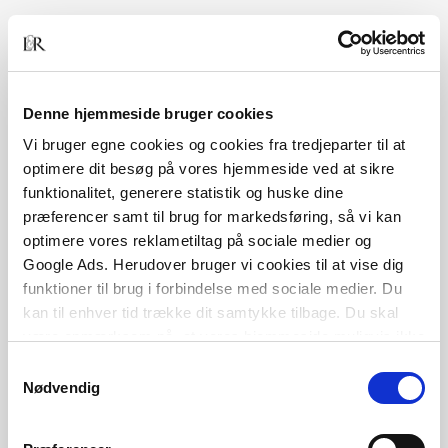
2000–2003: Redaktionschef, Gyldendal Fakta
2003–2011: Direktør, Gyldendal Fakta
Denne hjemmeside bruger cookies
Vi bruger egne cookies og cookies fra tredjeparter til at
2011–nu: Administrerende direktør, Lindhardt og
optimere dit besøg på vores hjemmeside ved at sikre
funktionalitet, generere statistik og huske dine
Ringhof
præferencer samt til brug for markedsføring, så vi kan
optimere vores reklametiltag på sociale medier og
2023- nu: Bestyrelsesformand Cappelen Damm,
Google Ads. Herudover bruger vi cookies til at vise dig
Norge
funktioner til brug i forbindelse med sociale medier. Du
kan til enhver tid trække dit samtykke tilbage. Du skal
være opmærksom på, at vores hjemmeside muligvis ikke
fungerer optimalt, hvis du ikke accepterer cookies eller
Samtykkevalg
tilbagetrækker et samtykke.
Nødvendig
Øvrige roller