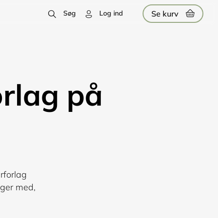
Se kurv
Søg
Log ind
rlag på
rforlag
øger med,