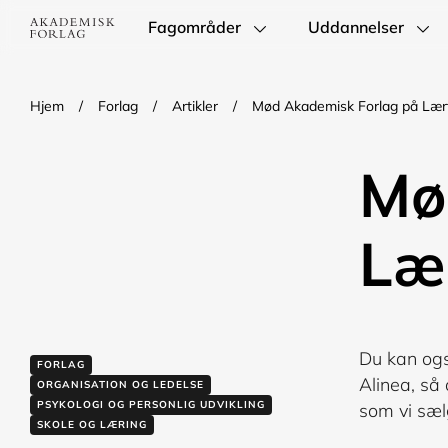
Fagområder
Uddannelser
Main
navigation
Hjem
/
Forlag
/
Artikler
/
Mød Akademisk Forlag på Lær
Mø
Læ
Du kan ogs
FORLAG
Alinea, så
ORGANISATION OG LEDELSE
PSYKOLOGI OG PERSONLIG UDVIKLING
som vi sæl
SKOLE OG LÆRING