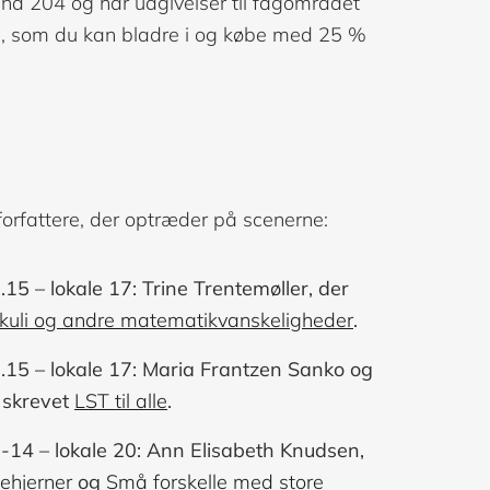
and 204 og har udgivelser til fagområdet
d, som du kan bladre i og købe med 25 %
orfattere, der optræder på scenerne:
15 – lokale 17: Trine Trentemøller, der
kuli og andre matematikvanskeligheder
.
.15 – lokale 17: Maria Frantzen Sanko og
 skrevet
LST til alle
.
-14 – lokale 20: Ann Elisabeth Knudsen,
ehjerner
og
Små forskelle med store