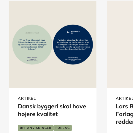
ARTIKEL
ARTIKE
Dansk byggeri skal have
Lars 
højere kvalitet
Forla
rødder
og dig
BFI-ANVISNINGER
FORLAG