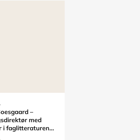
L
Boesgaard –
gsdirektør med
 i faglitteraturen
ital udvikling