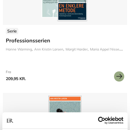
Serie
Professionsserien
Hanne Warming
Ann Kristin Larsen
Margit Harder
Maria Appel Nissen
Emil
Fra
209,95 KR.