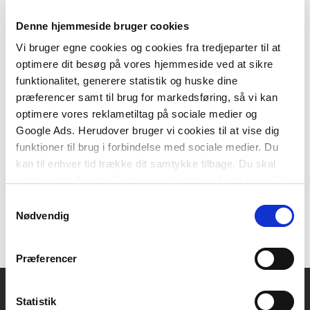
Denne hjemmeside bruger cookies
Vi bruger egne cookies og cookies fra tredjeparter til at
optimere dit besøg på vores hjemmeside ved at sikre
2 formater
funktionalitet, generere statistik og huske dine
En enklere metode
præferencer samt til brug for markedsføring, så vi kan
Ann Kristin Larsen
optimere vores reklametiltag på sociale medier og
Google Ads. Herudover bruger vi cookies til at vise dig
funktioner til brug i forbindelse med sociale medier. Du
Fra
kan til enhver tid trække dit samtykke tilbage. Du skal
209,95 KR.
være opmærksom på, at vores hjemmeside muligvis ikke
fungerer optimalt, hvis du ikke accepterer cookies eller
Samtykkevalg
tilbagetrækker et samtykke.
Nødvendig
Præferencer
Statistik