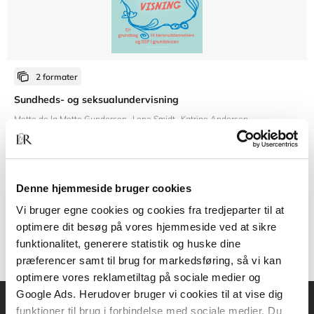
2 formater
Sundheds- og seksualundervisning
Mette de la Motte Gundersen
Lone Smidt
Katrine Andersen
Fra
Denne hjemmeside bruger cookies
289,95 KR.
Vi bruger egne cookies og cookies fra tredjeparter til at
optimere dit besøg på vores hjemmeside ved at sikre
funktionalitet, generere statistik og huske dine
præferencer samt til brug for markedsføring, så vi kan
optimere vores reklametiltag på sociale medier og
Google Ads. Herudover bruger vi cookies til at vise dig
funktioner til brug i forbindelse med sociale medier. Du