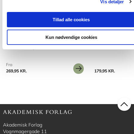
Vis detaljer
Tillad alle cookies
Hardcover
2 formater
Opgavebog for små
Innovative elever. Undervisning i FIRE
Kun nødvendige cookies
faser
Dorte Nielsen
Katrine 
Lilian Rohde
Anja Lea Olsen
Fra
269,95 KR.
179,95 KR.
Akademisk Forlag
Vognmagergade 11