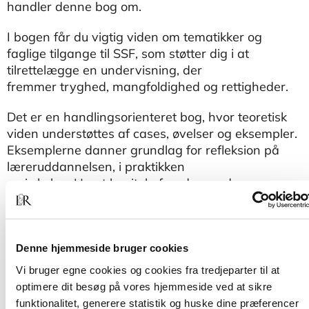
handler denne bog om.
I bogen får du vigtig viden om tematikker og
faglige tilgange til SSF, som støtter dig i at
tilrettelægge en undervisning, der
fremmer tryghed, mangfoldighed og rettigheder.
Det er en handlingsorienteret bog, hvor teoretisk
viden understøttes af cases, øvelser og eksempler.
Eksemplerne danner grundlag for refleksion på
læreruddannelsen, i praktikken
og i skolen. Hvert kapitel afrundes med
perspektiverende øvelser og ideer til praksis.
Bogen er målrettet lærerstuderende på valgfaget
sundheds- og seksualundervisning (SuSe) samt
Denne hjemmeside bruger cookies
lærere og pædagoger i grundskolen (SSF).
Vi bruger egne cookies og cookies fra tredjeparter til at
optimere dit besøg på vores hjemmeside ved at sikre
Til bogen hører et skema, som kan downloades i
funktionalitet, generere statistik og huske dine præferencer