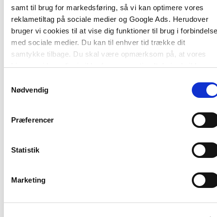
PDF-format under fanen "Downloads" her på
samt til brug for markedsføring, så vi kan optimere vores
siden.
reklametiltag på sociale medier og Google Ads. Herudover
bruger vi cookies til at vise dig funktioner til brug i forbindels
med sociale medier. Du kan til enhver tid trække dit
samtykke tilbage. Du skal være opmærksom på, at vores
hjemmeside muligvis ikke fungerer optimalt, hvis du ikke
accepterer cookies eller tilbagetrækker et samtykke.
Samtykkevalg
Nødvendig
Præferencer
Andre har også købt
Statistik
Marketing