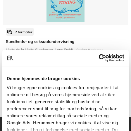
2 formater
Sundheds- og seksualundervisning
Mette de la Motte Gundersen
Lone Smidt
Katrine Andersen
Fra
Denne hjemmeside bruger cookies
289,95 KR.
Vi bruger egne cookies og cookies fra tredjeparter til at
optimere dit besøg på vores hjemmeside ved at sikre
funktionalitet, generere statistik og huske dine
præferencer samt til brug for markedsføring, så vi kan
optimere vores reklametiltag på sociale medier og
Google Ads. Herudover bruger vi cookies til at vise dig
funktioner til brug i forbindelse med sociale medier. Du