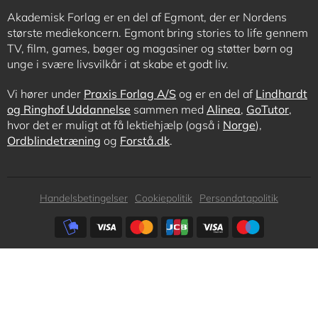
Akademisk Forlag er en del af Egmont, der er Nordens
største mediekoncern. Egmont bring stories to life gennem
TV, film, games, bøger og magasiner og støtter børn og
unge i svære livsvilkår i at skabe et godt liv.
Vi hører under
Praxis Forlag A/S
og er en del af
Lindhardt
og Ringhof Uddannelse
sammen med
Alinea
,
GoTutor
,
hvor det er muligt at få lektiehjælp (også i
Norge
),
Ordblindetræning
og
Forstå.dk
.
Subfooter
Handelsbetingelser
Cookiepolitik
Persondatapolitik
menu
Subfooter
payment
options