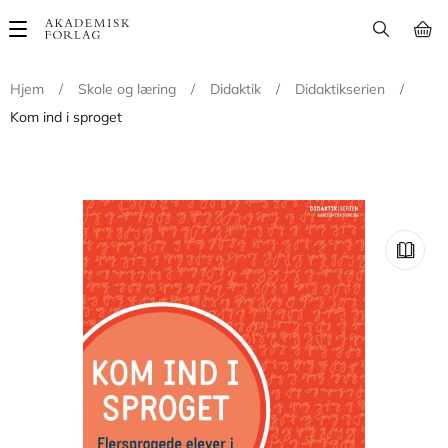
Main
navigation
Hjem
/
Skole og læring
/
Didaktik
/
Didaktikserien
/
Kom ind i sproget