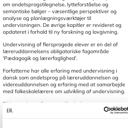
om andetsprogstilegnelse, lytteforståelse og
semantiske bølger – væsentlige perspektiver og
analyse og planlægningsværktøjer til
undervisningen. De øvrige kapitler er revideret og
opdateret i forhold til ny forskning og lovgivning.
Undervisning af flersprogede elever er en del af
læreruddannelsens obligatoriske fagområde
'Pædagogik og lærerfaglighed'.
Forfatterne har alle erfaring med undervisning i
dansk som andetsprog på læreruddannelsen og
videreuddannelsen og erfaring med at samarbejde
med folkeskolelærere om udvikling af undervisning.
Til bogen hører figurer, spilleplade og
spørgsmålskort, der alle kan downloades i PDF-
format under fanen "Downloads" på siden her.