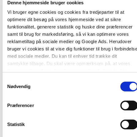
Denne hjemmeside bruger cookies
Vi bruger egne cookies og cookies fra tredjeparter til at
optimere dit besøg på vores hjemmeside ved at sikre
funktionalitet, generere statistik og huske dine præferencer
samt til brug for markedsføring, så vi kan optimere vores
reklametiltag på sociale medier og Google Ads. Herudover
bruger vi cookies til at vise dig funktioner til brug i forbindels
med sociale medier. Du kan til enhver tid trække dit
Af samme forfatter
samtykke tilbage. Du skal være opmærksom på, at vores
hjemmeside muligvis ikke fungerer optimalt, hvis du ikke
accepterer cookies eller tilbagetrækker et samtykke.
Samtykkevalg
Nødvendig
Præferencer
Statistik