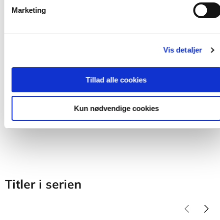
Serie
Marketing
Didaktikserien
Stig Toke Gissel
Tom Steffensen
Stine Kragholm Knudsen
Lone Wulff
Krist
Vis detaljer
Fra
Tillad alle cookies
179,95 KR.
Kun nødvendige cookies
Titler i serien