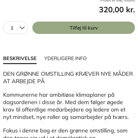
Prisen er inkl, moms
320,00 kr.
1
Tilføj til kurv
BESKRIVELSE
YDERLIGERE INFO
DEN GRØNNE OMSTILLING KRÆVER NYE MÅDER
AT ARBEJDE PÅ
Kommunerne har ambitiøse klimaplaner på
dagsordenen i disse år. Med dem følger øgede
krav til offentlige medarbejdere og ledere om et
nyt mindset, nye roller og samarbejder på tværs.
Fokus i denne bog er den grønne omstilling, som
den tager sig ud i et demokratisk og