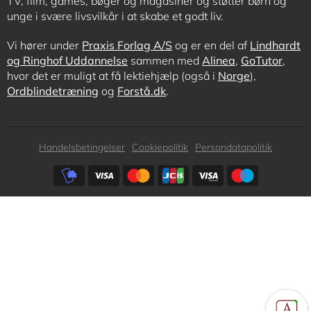
TV, film, games, bøger og magasiner og støtter børn og
unge i svære livsvilkår i at skabe et godt liv.
Vi hører under
Praxis Forlag A/S
og er en del af
Lindhardt
og Ringhof Uddannelse
sammen med
Alinea
,
GoTutor
,
hvor det er muligt at få lektiehjælp (også i
Norge
),
Ordblindetræning
og
Forstå.dk
.
Subfooter
Handelsbetingelser
Cookiepolitik
Persondatapolitik
menu
Subfooter
payment
options