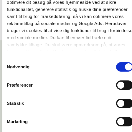
optimere dit besøg på vores hjemmeside ved at sikre
funktionalitet, generere statistik og huske dine præferencer
samt til brug for markedsføring, så vi kan optimere vores
reklametiltag på sociale medier og Google Ads. Herudover
bruger vi cookies til at vise dig funktioner til brug i forbindels
med sociale medier. Du kan til enhver tid trække dit
samtykke tilbage. Du skal være opmærksom på, at vores
hjemmeside muligvis ikke fungerer optimalt, hvis du ikke
accepterer cookies eller tilbagetrækker et samtykke.
Samtykkevalg
Nødvendig
Præferencer
Bogens solide analyser,
teoretiske perspektiver og
Statistik
konkrete eksempler er et oplagt
og inspirerende afsæt for vores
Marketing
aktuelle samarbejde med Gate