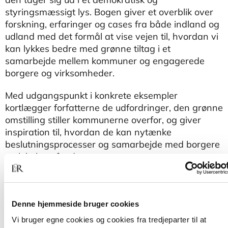
styringsmæssigt lys. Bogen giver et overblik over
forskning, erfaringer og cases fra både indland og
udland med det formål at vise vejen til, hvordan vi
kan lykkes bedre med grønne tiltag i et
samarbejde mellem kommuner og engagerede
borgere og virksomheder.
Med udgangspunkt i konkrete eksempler
kortlægger forfatterne de udfordringer, den grønne
omstilling stiller kommunerne overfor, og giver
inspiration til, hvordan de kan nytænke
beslutningsprocesser og samarbejde med borgere
og lokalsamfund.
Bogen henvender sig til beslutningstagere og
medarbejdere i den offentlige sektor, til
klimainteresserede borgere eller græs- rødder og
Denne hjemmeside bruger cookies
til studerende inden for forvaltning, planlægning,
Vi bruger egne cookies og cookies fra tredjeparter til at
miljø og klima.