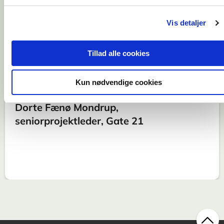
21’s partnere om at bevæge sig
Vis detaljer
fra plan til handling og kaste
sig ud i rollen som
Tillad alle cookies
handlingsorienteret katalysator
af lokal omstilling.
Kun nødvendige cookies
Dorte Fænø Mondrup,
seniorprojektleder, Gate 21