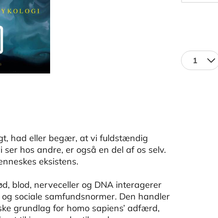
1
gt, had eller begær, at vi fuldstændig
vi ser hos andre, er også en del af os selv.
enneskes eksistens.
 blod, nerveceller og DNA interagerer
e og sociale samfundsnormer. Den handler
iske grundlag for homo sapiens’ adfærd,