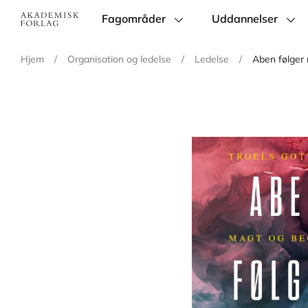
Fagområder
Uddannelser
Main
navigation
Hjem
/
Organisation og ledelse
/
Ledelse
/
Aben følger