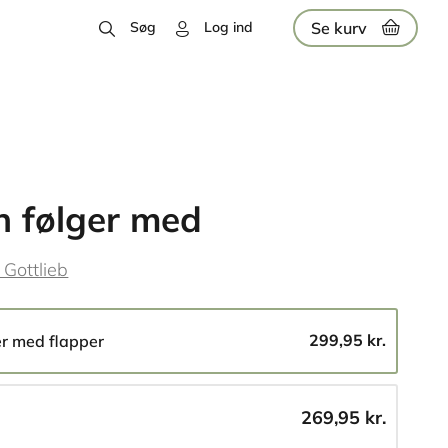
Se kurv
Søg
Log ind
 følger med
 Gottlieb
299,95 kr.
er med flapper
269,95 kr.