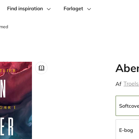
Find inspiration
Forlaget
 med
Aben
Troels
Af
Softcov
E-bog