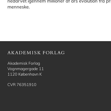
nedarvet igennem millioner af års evolution fra pr
menneske.
Akademisk Forlag
Vognmagergade 11
1120 København K
CVR 76351910